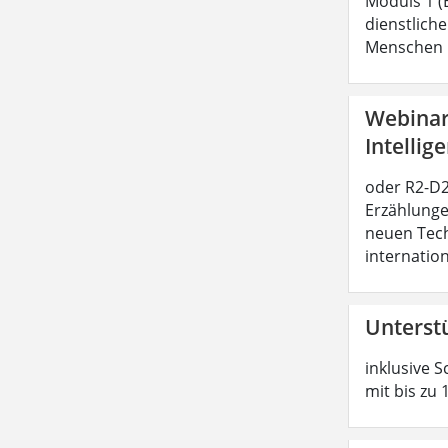
Moduls 1 (
dienstliche
Menschen b
Webinar:
Intellig
oder R2-D2 
Erzählunge
neuen Tech
internatio
Unterst
inklusive S
mit bis zu