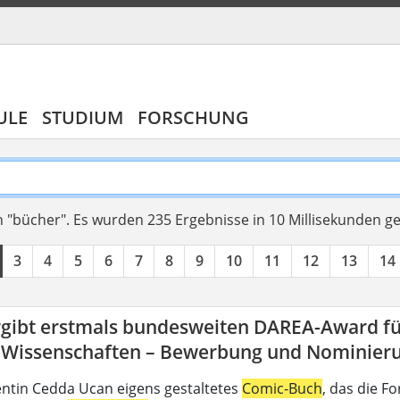
ULE
STUDIUM
FORSCHUNG
 "bücher".
Es wurden 235 Ergebnisse in 10 Millisekunden g
3
4
5
6
7
8
9
10
11
12
13
14
rgibt erstmals bundesweiten DAREA-Award fü
-Wissenschaften – Bewerbung und Nominierun
ntin Cedda Ucan eigens gestaltetes
Comic-Buch
, das die 