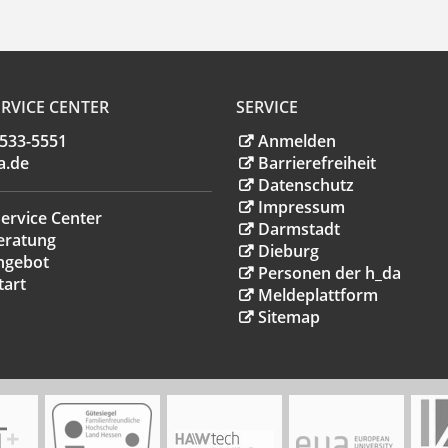
RVICE CENTER
SERVICE
.533-5551
Anmelden
a
.
de
Barrierefreiheit
Datenschutz
Impressum
ervice Center
Darmstadt
eratung
Dieburg
ngebot
Personen der h_da
tart
Meldeplattform
Sitemap