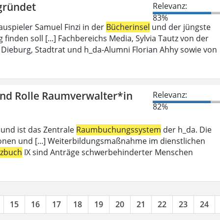
gründet
Relevanz:
83%
auspieler Samuel Finzi in der
Bücherinsel
und der jüngste
inden soll [...] Fachbereichs Media, Sylvia Tautz von der
Dieburg, Stadtrat und h_da-Alumni Florian Ahhy sowie von
und Rolle Raumverwalter*in
Relevanz:
82%
 und ist das Zentrale
Raumbuchungssystem
der h_da. Die
ionen und [...] Weiterbildungsmaßnahme im dienstlichen
tzbuch
IX sind Anträge schwerbehinderter Menschen
15
16
17
18
19
20
21
22
23
24