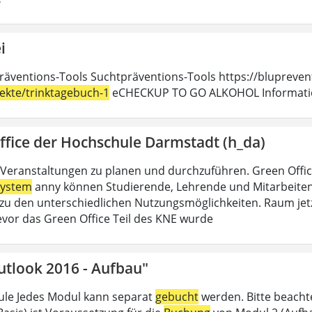
i
räventions-Tools Suchtpräventions-Tools https://blupreven
jekte/trinktagebuch-1
eCHECKUP TO GO ALKOHOL Information
ffice der Hochschule Darmstadt (h_da)
Veranstaltungen zu planen und durchzuführen. Green Offi
ystem
anny können Studierende, Lehrende und Mitarbeitend
u den unterschiedlichen Nutzungsmöglichkeiten. Raum jet
evor das Green Office Teil des KNE wurde
utlook 2016 - Aufbau"
le Jedes Modul kann separat
gebucht
werden. Bitte beacht