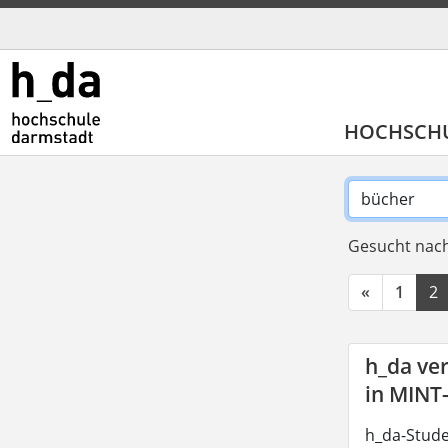
HOCHSCH
Gesucht nach
«
1
2
h_da ve
in MINT
h_da-Stude