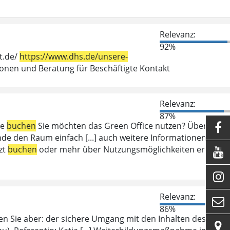
Relevanz:
92%
t.de/
https://www.dhs.de/unsere-
en und Beratung für Beschäftigte Kontakt
Relevanz:
87%
ce
buchen
Sie möchten das Green Office nutzen? Über das

e den Raum einfach [...] auch weitere Informationen zum
zt
buchen
oder mehr über Nutzungsmöglichkeiten erfahren


Relevanz:

86%
en Sie aber: der sichere Umgang mit den Inhalten des
