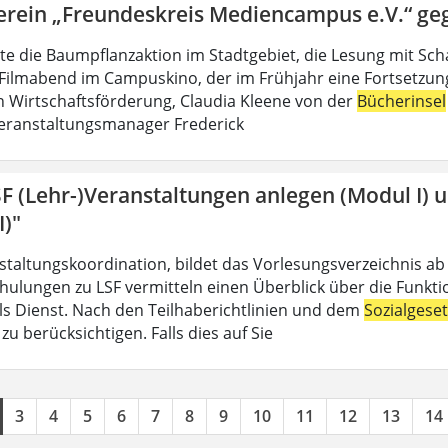
erein „Freundeskreis Mediencampus e.V.“ ge
lte die Baumpflanzaktion im Stadtgebiet, die Lesung mit Sch
Filmabend im Campuskino, der im Frühjahr eine Fortsetzung f
n Wirtschaftsförderung, Claudia Kleene von der
Bücherinsel
eranstaltungsmanager Frederick
SF (Lehr-)Veranstaltungen anlegen (Modul I) 
I)"
nstaltungskoordination, bildet das Vorlesungsverzeichnis ab
hulungen zu LSF vermitteln einen Überblick über die Funkt
 als Dienst. Nach den Teilhaberichtlinien und dem
Sozialgese
u berücksichtigen. Falls dies auf Sie
3
4
5
6
7
8
9
10
11
12
13
14