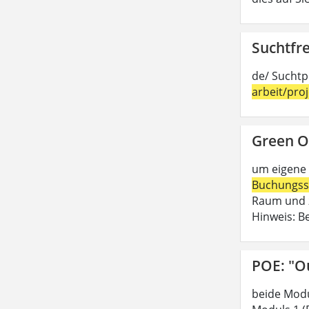
Suchtfre
de/ Suchtp
arbeit/pro
Green O
um eigene 
Buchungss
Raum und z
Hinweis: B
POE: "O
beide Modu