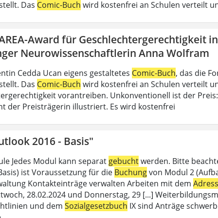
stellt. Das
Comic-Buch
wird kostenfrei an Schulen verteilt un
DAREA-Award für Geschlechtergerechtigkeit i
nger Neurowissenschaftlerin Anna Wolfram
ntin Cedda Ucan eigens gestaltetes
Comic-Buch
, das die 
stellt. Das
Comic-Buch
wird kostenfrei an Schulen verteilt un
ergerechtigkeit vorantreiben. Unkonventionell ist der Preis
der Preisträgerin illustriert. Es wird kostenfrei
tlook 2016 - Basis"
le Jedes Modul kann separat
gebucht
werden. Bitte beacht
Basis) ist Voraussetzung für die
Buchung
von Modul 2 (Aufbau
altung Kontakteinträge verwalten Arbeiten mit dem
Adres
twoch, 28.02.2024 und Donnerstag, 29 [...] Weiterbildungsm
chtlinien und dem
Sozialgesetzbuch
IX sind Anträge schwerb
e