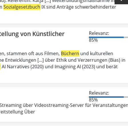
u). Referentin: Katja [...] Weiterbildungsmaßnahme im
em
Sozialgesetzbuch
IX sind Anträge schwerbehinderter
tellung von Künstlicher
Relevanz:
85%
aben, stammen oft aus Filmen,
Büchern
und kulturellen
 Entwicklungen [...] über Ethik und Verzerrungen (Bias) in
r
AI Narratives (2020) und Imagining AI (2023) und berät
Relevanz:
85%
Streaming über Videostreaming-Server für Veranstaltunge
eitstellung Über