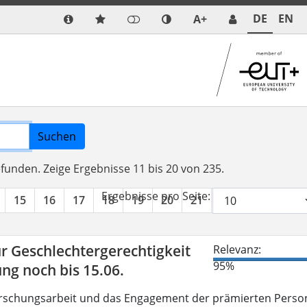
DE
EN
A+
Suchen
efunden.
Zeige Ergebnisse 11 bis 20 von 235.
Ergebnisse pro Seite:
15
16
17
18
19
20
21
22
23
24
r Geschlechtergerechtigkeit
Relevanz:
95%
g noch bis 15.06.
Forschungsarbeit und das Engagement der prämierten Perso