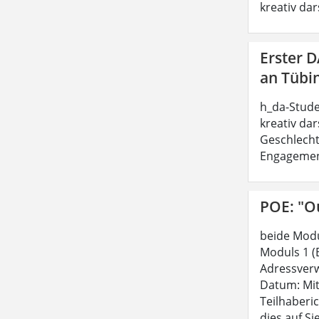
kreativ dar
Erster 
an Tübi
h_da-Stude
kreativ dar
Geschlecht
Engagement 
POE: "Ou
beide Modu
Moduls 1 (
Adressverw
Datum: Mit
Teilhaberi
dies auf Si