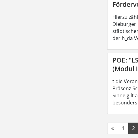
Förderv
Hierzu zäh
Dieburger 
städtische
der h_da V
POE: "L
(Modul I
t die Vera
Präsenz-Sc
Sinne gilt
besonders z
«
1
2