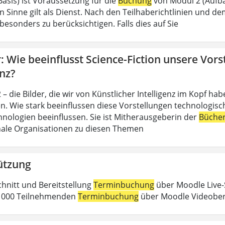
Basis) ist Voraussetzung für die
Buchung
von Modul 2 (Aufba
n Sinne gilt als Dienst. Nach den Teilhaberichtlinien und d
esonders zu berücksichtigen. Falls dies auf Sie
 Wie beeinflusst Science-Fiction unsere Vors
enz?
– die Bilder, die wir von Künstlicher Intelligenz im Kopf h
n. Wie stark beeinflussen diese Vorstellungen technologische
nologien beeinflussen. Sie ist Mitherausgeberin der
Büche
nale Organisationen zu diesen Themen
ützung
chnitt und Bereitstellung
Terminbuchung
über Moodle Live-
 1000 Teilnehmenden
Terminbuchung
über Moodle Videober