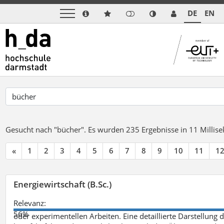
DE
EN
Gesucht nach "bücher".
Es wurden 235 Ergebnisse in 11 Milli
«
1
2
3
4
5
6
7
8
9
10
11
1
Energiewirtschaft (B.Sc.)
Relevanz:
56%
oder experimentellen Arbeiten. Eine detaillierte Darstellung 