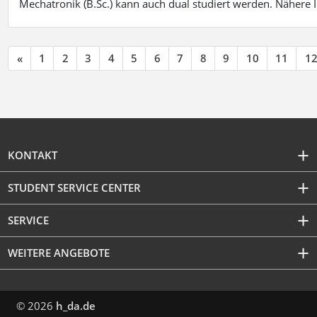
Mechatronik (B.Sc.) kann auch dual studiert werden. Nähere
«
1
2
3
4
5
6
7
8
9
10
11
1
KONTAKT
STUDENT SERVICE CENTER
SERVICE
WEITERE ANGEBOTE
© 2026
h_da.de