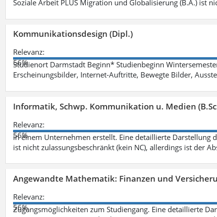
Soziale Arbeit PLUS Migration und Globalisierung (B.A.) ist ni
Kommunikationsdesign (Dipl.)
Relevanz:
56%
Studienort Darmstadt Beginn* Studienbeginn Wintersemeste
Erscheinungsbilder, Internet-Auftritte, Bewegte Bilder, Ausste
Informatik, Schwp. Kommunikation u. Medien (B.Sc
Relevanz:
56%
in einem Unternehmen erstellt. Eine detaillierte Darstellung 
ist nicht zulassungsbeschränkt (kein NC), allerdings ist der A
Angewandte Mathematik: Finanzen und Versicher
Relevanz:
56%
Zugangsmöglichkeiten zum Studiengang. Eine detaillierte Dar