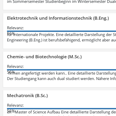
im Sommersemester Studienbeginn im Wintersemester Dual
Elektrotechnik und Informationstechnik (B.Eng.)
Relevanz:
56%
für internationale Projekte. Eine detaillierte Darstellung der 
Engineering (B.Eng.) ist berufsbefähigend, ermöglicht aber a
Chemie- und Biotechnologie (M.Sc.)
Relevanz:
56%
-firmen angefertigt werden kann.. Eine detaillierte Darstellu
Der Studiengang kann auch dual studiert werden. Nähere In
Mechatronik (B.Sc.)
Relevanz:
56%
en - Master of Science Aufbau Eine detaillierte Darstellung d