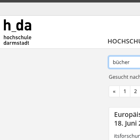
HOCHSCH
Gesucht nach
«
1
2
Europäis
18. Juni
itsforschu