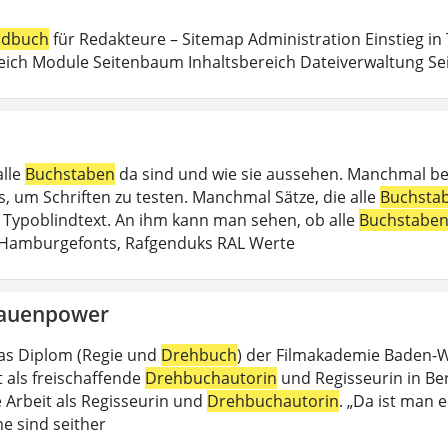
dbuch
für Redakteure – Sitemap Administration Einstieg in
eich Module Seitenbaum Inhaltsbereich Dateiverwaltung Sei
alle
Buchstaben
da sind und wie sie aussehen. Manchmal b
, um Schriften zu testen. Manchmal Sätze, die alle
Buchsta
in Typoblindtext. An ihm kann man sehen, ob alle
Buchstabe
 Hamburgefonts, Rafgenduks RAL Werte
rauenpower
as Diplom (Regie und
Drehbuch
) der Filmakademie Baden-Wü
t als freischaffende
Drehbuchautorin
und Regisseurin in Berli
e Arbeit als Regisseurin und
Drehbuchautorin
. „Da ist man e
e sind seither