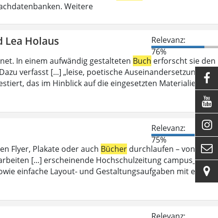
Fachdatenbanken. Weitere
d Lea Holaus
Relevanz:
76%
et. In einem aufwändig gestalteten
Buch
erforscht sie den
azu verfasst [...] „leise, poetische Auseinandersetzung mit

stiert, das im Hinblick auf die eingesetzten Materialien und


Relevanz:
75%

en Flyer, Plakate oder auch
Bücher
durchlaufen – von dem
arbeiten [...] erscheinende Hochschulzeitung campus_d.

wie einfache Layout- und Gestaltungsaufgaben mit einer
Relevanz: