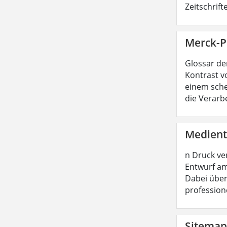
Zeitschrif
Merck-Pr
Glossar de
Kontrast vo
einem sche
die Verarb
Medient
n Druck ve
Entwurf am
Dabei über
profession
Sitemap