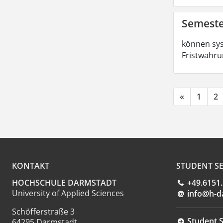
Semeste
können sys
Fristwahru
«
1
2
KONTAKT
STUDENT SE
HOCHSCHULE DARMSTADT
+49.6151
University of Applied Sciences
info@h-d
Schöfferstraße 3
Student S
64295 Darmstadt