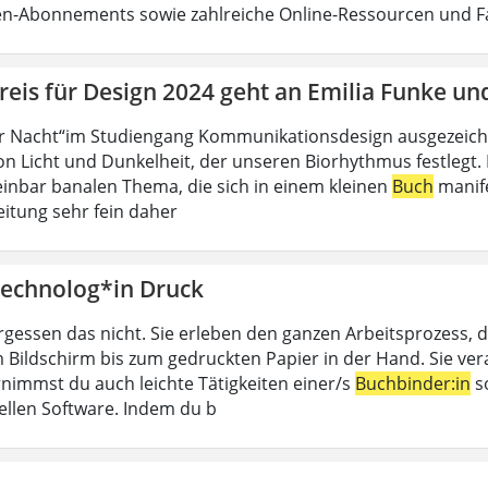
ten-Abonnements sowie zahlreiche Online-Ressourcen und 
eis für Design 2024 geht an Emilia Funke un
r Nacht“im Studiengang Kommunikationsdesign ausgezeichn
n Licht und Dunkelheit, der unseren Biorhythmus festlegt. D
inbar banalen Thema, die sich in einem kleinen
Buch
manife
eitung sehr fein daher
echnolog*in Druck
rgessen das nicht. Sie erleben den ganzen Arbeitsprozess, d
 Bildschirm bis zum gedruckten Papier in der Hand. Sie ver
nimmst du auch leichte Tätigkeiten einer/s
Buchbinder:in
so
ellen Software. Indem du b