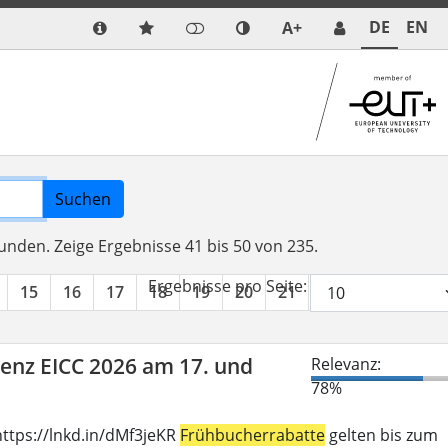
DE
EN
A+
Suchen
funden.
Zeige Ergebnisse 41 bis 50 von 235.
Ergebnisse pro Seite:
15
16
17
18
19
20
21
22
23
24
renz EICC 2026 am 17. und
Relevanz:
78%
ttps://lnkd.in/dMf3jeKR
Frühbucherrabatte
gelten bis zum