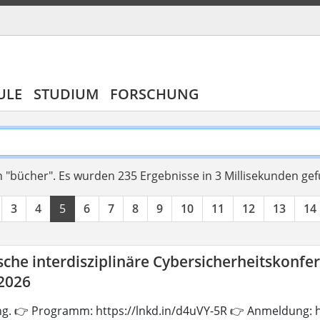
ULE
STUDIUM
FORSCHUNG
 "bücher".
Es wurden 235 Ergebnisse in 3 Millisekunden ge
3
4
5
6
7
8
9
10
11
12
13
14
che interdisziplinäre Cybersicherheitskonfe
 2026
ng. 👉 Programm: https://lnkd.in/d4uVY-5R 👉 Anmeldung: h