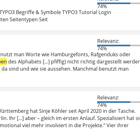
74%
 TYPO3 Begriffe & Symbole TYPO3 Tutorial Login
ten Seitentypen Seit
Relevanz:
74%
enutzt man Worte wie Hamburgefonts, Rafgenduks oder
ben
des Alphabets [...] pfiffig) nicht richtig dargestellt werde
n
da sind und wie sie aussehen. Manchmal benutzt man
Relevanz:
74%
rttemberg hat Sinje Köhler seit April 2020 in der Tasche.
n. Ihr [...] aber – gleich im ersten Anlauf. Spezialisiert hat s
motional viel mehr involviert in die Projekte.“ Vier ihrer