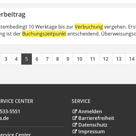
rbeitrag
tembedingt 10 Werktage bis zur
Verbuchung
vergehen. Erst
ng ist der
Buchungszeitpunkt
entscheidend. Überweisungsd
3
4
5
6
7
8
9
10
11
12
13
14
RVICE CENTER
SERVICE
.533-5551
Anmelden
a
.
de
Barrierefreiheit
Datenschutz
Impressum
ervice Center