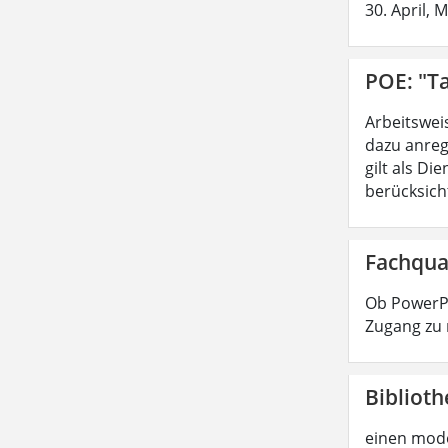
30. April, 
POE: "Ta
Arbeitswei
dazu anreg
gilt als D
berücksicht
Fachqua
Ob PowerPo
Zugang zu 
Biblioth
einen mode