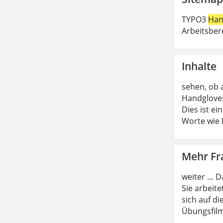
TYPO3
Han
Arbeitsber
Inhalte
sehen, ob 
Handgloves
Dies ist e
Worte wie
Mehr F
weiter … D
Sie arbeite
sich auf di
Übungsfilm