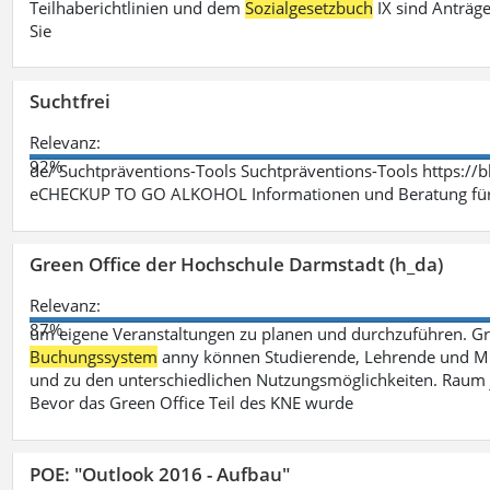
Teilhaberichtlinien und dem
Sozialgesetzbuch
IX sind Anträg
Sie
Suchtfrei
Relevanz:
92%
de/ Suchtpräventions-Tools Suchtpräventions-Tools https://
eCHECKUP TO GO ALKOHOL Informationen und Beratung für 
Green Office der Hochschule Darmstadt (h_da)
Relevanz:
87%
um eigene Veranstaltungen zu planen und durchzuführen. G
Buchungssystem
anny können Studierende, Lehrende und Mit
und zu den unterschiedlichen Nutzungsmöglichkeiten. Raum 
Bevor das Green Office Teil des KNE wurde
POE: "Outlook 2016 - Aufbau"