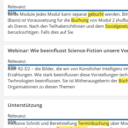
Relevanz:
86%
beide Module Jedes Modul kann separat
gebucht
werden. Bit
(Basis) ist Voraussetzung für die
Buchung
von Modul 2 (Aufbau
als Dienst. Nach den Teilhaberichtlinien und dem
Sozialgese
berücksichtigen. Falls dies auf Sie
Webinar: Wie beeinflusst Science-Fiction unsere Vor
Relevanz:
85%
oder R2-D2 – die Bilder, die wir von Künstlicher Intelligenz
Erzählungen. Wie stark beeinflussen diese Vorstellungen tech
Technologien beeinflussen. Sie ist Mitherausgeberin der
Büch
Organisationen zu diesen Themen
Unterstützung
Relevanz:
85%
inklusive Schnitt und Bereitstellung
Terminbuchung
über Mood