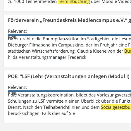
zu 1000 Teilnehmenden
Terminbuchung
über Moodle Videob
Förderverein „Freundeskreis Mediencampus e.V.“ 
Relevanz:
83%
Hierzu zählte die Baumpflanzaktion im Stadtgebiet, die Lesun
Dieburger Filmabend im Campuskino, der im Frühjahr eine Fort
städtischen Wirtschaftsförderung, Claudia Kleene von der
Büc
h_da Veranstaltungsmanager Frederick
POE: "LSF (Lehr-)Veranstaltungen anlegen (Modul I)
Relevanz:
82%
t die Veranstaltungskoordination, bildet das Vorlesungsverze
Schulungen zu LSF vermitteln einen Überblick über die Funkt
Dienst. Nach den Teilhaberichtlinien und dem
Sozialgesetzbu
berücksichtigen. Falls dies auf Sie