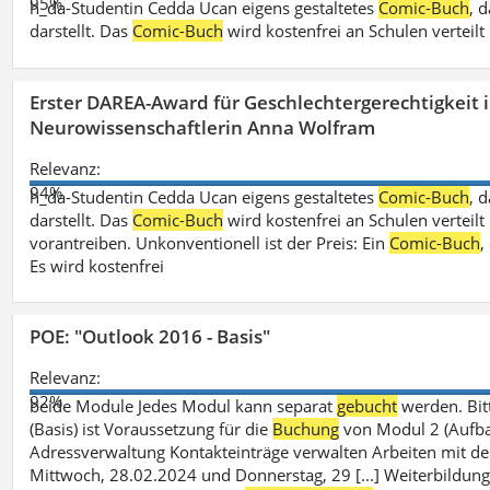
95%
h_da-Studentin Cedda Ucan eigens gestaltetes
Comic-Buch
, 
darstellt. Das
Comic-Buch
wird kostenfrei an Schulen verteilt
Erster DAREA-Award für Geschlechtergerechtigkeit
Neurowissenschaftlerin Anna Wolfram
Relevanz:
94%
h_da-Studentin Cedda Ucan eigens gestaltetes
Comic-Buch
, 
darstellt. Das
Comic-Buch
wird kostenfrei an Schulen verteilt 
vorantreiben. Unkonventionell ist der Preis: Ein
Comic-Buch
,
Es wird kostenfrei
POE: "Outlook 2016 - Basis"
Relevanz:
92%
beide Module Jedes Modul kann separat
gebucht
werden. Bit
(Basis) ist Voraussetzung für die
Buchung
von Modul 2 (Aufbau)
Adressverwaltung Kontakteinträge verwalten Arbeiten mit 
Mittwoch, 28.02.2024 und Donnerstag, 29 [...] Weiterbildung