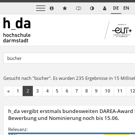
DE
EN
Gesucht nach "bücher".
Es wurden 235 Ergebnisse in 15 Milli
«
1
2
3
4
5
6
7
8
9
10
11
1
h_da vergibt erstmals bundesweiten DAREA-Award f
Bewerbung und Nominierung noch bis 15.06.
Relevanz: