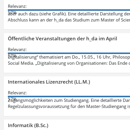
Relevanz:
57%
aber auch dazu (siehe Grafik). Eine detaillierte Darstellung d
Abschluss kann an der h_da das Studium zum Master of Scien
Öffentliche Veranstaltungen der h_da im April
Relevanz:
57%
Digitalisierung“ thematisiert am Do., 15.05., 16 Uhr, Philoso
Social Media. „Digitalisierung von Organisationen: Das Ende
Internationales Lizenzrecht (LL.M.)
Relevanz:
57%
Zugangsmöglichkeiten zum Studiengang. Eine detaillierte Dar
Regelzulassungsvoraussetzung für den Master-Studiengang ist
Informatik (B.Sc.)