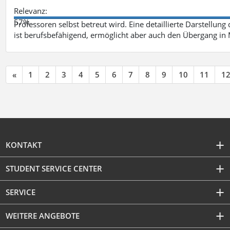
Relevanz:
57%
Professoren selbst betreut wird. Eine detaillierte Darstellung
ist berufsbefähigend, ermöglicht aber auch den Übergang in
«
1
2
3
4
5
6
7
8
9
10
11
1
KONTAKT
STUDENT SERVICE CENTER
SERVICE
WEITERE ANGEBOTE