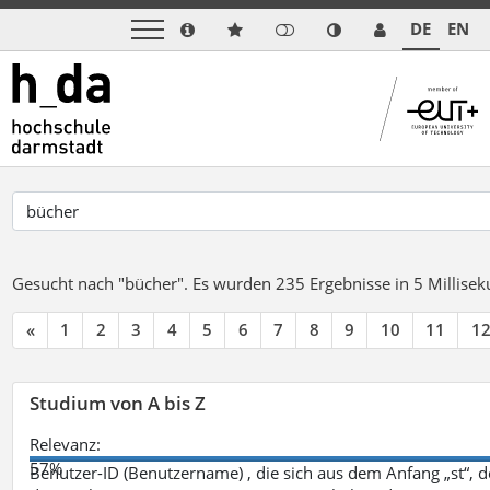
DE
EN
Gesucht nach "bücher".
Es wurden 235 Ergebnisse in 5 Millise
«
1
2
3
4
5
6
7
8
9
10
11
1
Studium von A bis Z
Relevanz:
57%
Benutzer-ID (Benutzername) , die sich aus dem Anfang „st“, 