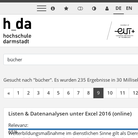
DE
EN
Gesucht nach "bücher".
Es wurden 235 Ergebnisse in 30 Milli
«
1
2
3
4
5
6
7
8
9
10
11
1
Listen & Datenanalysen unter Excel 2016 (online)
Relevanz:
65%
Weiterbildungsmaßnahme im dienstlichen Sinne gilt als Dien