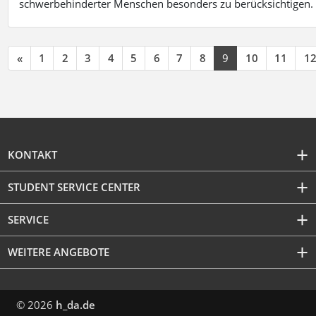
schwerbehinderter Menschen besonders zu berücksichtigen. Fa
«
1
2
3
4
5
6
7
8
9
10
11
1
KONTAKT
STUDENT SERVICE CENTER
SERVICE
WEITERE ANGEBOTE
© 2026
h_da.de