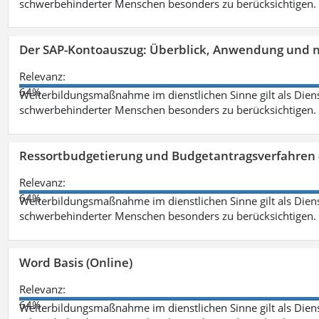
schwerbehinderter Menschen besonders zu berücksichtigen. Fa
Der SAP-Kontoauszug: Überblick, Anwendung und nü
Relevanz:
64%
Weiterbildungsmaßnahme im dienstlichen Sinne gilt als Dien
schwerbehinderter Menschen besonders zu berücksichtigen. Fa
Ressortbudgetierung und Budgetantragsverfahren 
Relevanz:
64%
Weiterbildungsmaßnahme im dienstlichen Sinne gilt als Dien
schwerbehinderter Menschen besonders zu berücksichtigen. Fa
Word Basis (Online)
Relevanz:
64%
Weiterbildungsmaßnahme im dienstlichen Sinne gilt als Dien