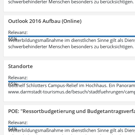
schwerbehinderter Menschen besonders zu berücksichtigen. Fa
Outlook 2016 Aufbau (Online)
Relevanz:
65%
Weiterbildungsmaßnahme im dienstlichen Sinne gilt als Dien
schwerbehinderter Menschen besonders zu berücksichtigen. Fa
Standorte
Relevanz:
65%
Gotthelf Schlotters Campus-Relief im Hochhaus. Ein Panorama
www.darmstadt-tourismus.de/besuch/stadtfuehrungen/cam
POE: "Ressortbudgetierung und Budgetantragsverf
Relevanz:
64%
Weiterbildungsmaßnahme im dienstlichen Sinne gilt als Dien