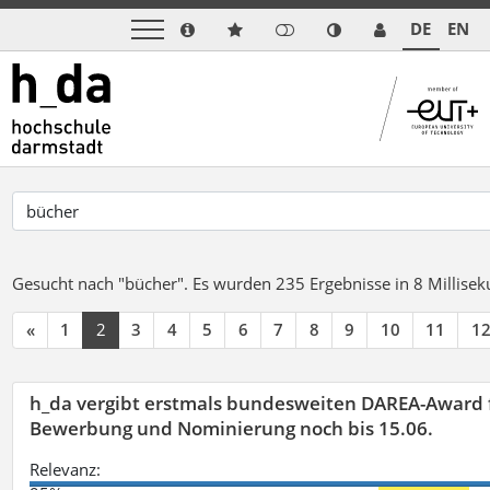
DE
EN
Gesucht nach "bücher".
Es wurden 235 Ergebnisse in 8 Millise
«
1
2
3
4
5
6
7
8
9
10
11
1
h_da vergibt erstmals bundesweiten DAREA-Award f
Bewerbung und Nominierung noch bis 15.06.
Relevanz: