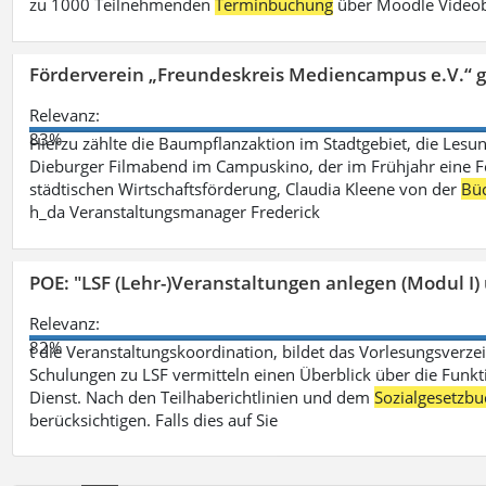
zu 1000 Teilnehmenden
Terminbuchung
über Moodle Videob
Förderverein „Freundeskreis Mediencampus e.V.“ 
Relevanz:
83%
Hierzu zählte die Baumpflanzaktion im Stadtgebiet, die Lesun
Dieburger Filmabend im Campuskino, der im Frühjahr eine Fort
städtischen Wirtschaftsförderung, Claudia Kleene von der
Büc
h_da Veranstaltungsmanager Frederick
POE: "LSF (Lehr-)Veranstaltungen anlegen (Modul I)
Relevanz:
82%
t die Veranstaltungskoordination, bildet das Vorlesungsverze
Schulungen zu LSF vermitteln einen Überblick über die Funkt
Dienst. Nach den Teilhaberichtlinien und dem
Sozialgesetzbu
berücksichtigen. Falls dies auf Sie