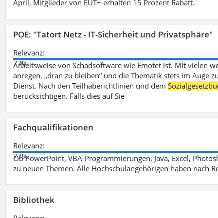
April, Mitglieder von EUT+ erhalten 15 Prozent Rabatt.
POE: "Tatort Netz - IT-Sicherheit und Privatsphäre"
Relevanz:
77%
Arbeitsweise von Schadsoftware wie Emotet ist. Mit vielen w
anregen, „dran zu bleiben“ und die Thematik stets im Auge zu
Dienst. Nach den Teilhaberichtlinien und dem
Sozialgesetzbu
berücksichtigen. Falls dies auf Sie
Fachqualifikationen
Relevanz:
77%
Ob PowerPoint, VBA-Programmierungen, Java, Excel, Photosh
zu neuen Themen. Alle Hochschulangehörigen haben nach Re
Bibliothek