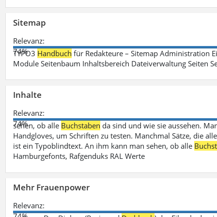
Sitemap
Relevanz:
74%
TYPO3
Handbuch
für Redakteure – Sitemap Administration Ei
Module Seitenbaum Inhaltsbereich Dateiverwaltung Seiten Se
Inhalte
Relevanz:
74%
sehen, ob alle
Buchstaben
da sind und wie sie aussehen. M
Handgloves, um Schriften zu testen. Manchmal Sätze, die all
ist ein Typoblindtext. An ihm kann man sehen, ob alle
Buchs
Hamburgefonts, Rafgenduks RAL Werte
Mehr Frauenpower
Relevanz:
74%