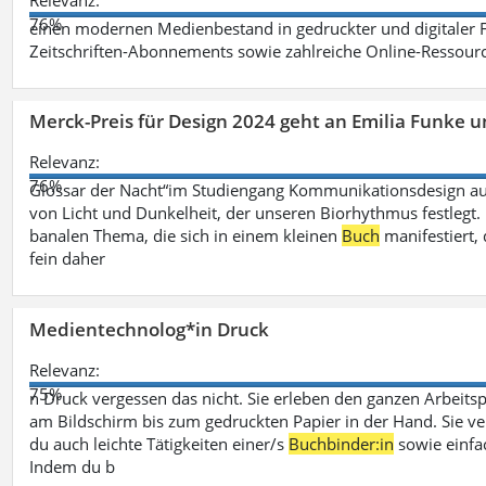
Relevanz:
76%
einen modernen Medienbestand in gedruckter und digitaler
Zeitschriften-Abonnements sowie zahlreiche Online-Ressou
Merck-Preis für Design 2024 geht an Emilia Funke 
Relevanz:
76%
Glossar der Nacht“im Studiengang Kommunikationsdesign aus
von Licht und Dunkelheit, der unseren Biorhythmus festlegt. 
banalen Thema, die sich in einem kleinen
Buch
manifestiert, 
fein daher
Medientechnolog*in Druck
Relevanz:
75%
n Druck vergessen das nicht. Sie erleben den ganzen Arbeitsp
am Bildschirm bis zum gedruckten Papier in der Hand. Sie v
du auch leichte Tätigkeiten einer/s
Buchbinder:in
sowie einfa
Indem du b