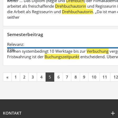
weiter … Das Diplom (Regie und
Drehbuch
) der Filmakademie
arbeitet als freischaffende
Drehbuchautorin
und Regisseurin in
die Arbeit als Regisseurin und
Drehbuchautorin
. „Da ist man 
seither
Semesterbeitrag
Relevanz:
73%
können systembedingt 10 Werktage bis zur
Verbuchung
verge
Fristwahrung ist der
Buchungszeitpunkt
entscheidend. Überw
«
1
2
3
4
5
6
7
8
9
10
11
1
KONTAKT