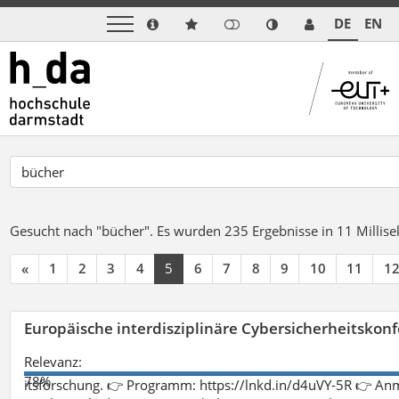
DE
EN
Gesucht nach "bücher".
Es wurden 235 Ergebnisse in 11 Milli
«
1
2
3
4
5
6
7
8
9
10
11
1
Europäische interdisziplinäre Cybersicherheitskonf
Relevanz:
78%
itsforschung. 👉 Programm: https://lnkd.in/d4uVY-5R 👉 An