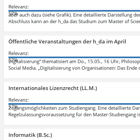
Relevanz:
57%
aber auch dazu (siehe Grafik). Eine detaillierte Darstellung d
Abschluss kann an der h_da das Studium zum Master of Scien
Öffentliche Veranstaltungen der h_da im April
Relevanz:
57%
Digitalisierung“ thematisiert am Do., 15.05., 16 Uhr, Philoso
Social Media. „Digitalisierung von Organisationen: Das Ende
Internationales Lizenzrecht (LL.M.)
Relevanz:
57%
Zugangsmöglichkeiten zum Studiengang. Eine detaillierte Dar
Regelzulassungsvoraussetzung für den Master-Studiengang ist
Informatik (B.Sc.)