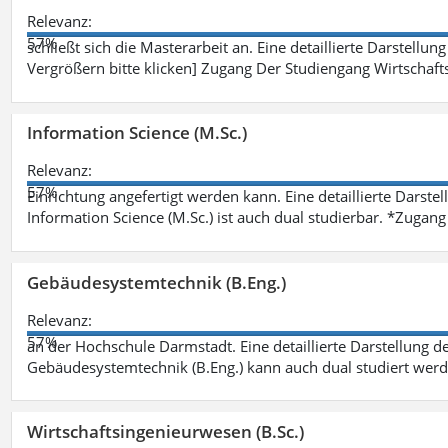
Relevanz:
57%
schließt sich die Masterarbeit an. Eine detaillierte Darstellun
Vergrößern bitte klicken] Zugang Der Studiengang Wirtschaft
Information Science (M.Sc.)
Relevanz:
57%
Einrichtung angefertigt werden kann. Eine detaillierte Darste
Information Science (M.Sc.) ist auch dual studierbar. *Zuga
Gebäudesystemtechnik (B.Eng.)
Relevanz:
57%
an der Hochschule Darmstadt. Eine detaillierte Darstellung d
Gebäudesystemtechnik (B.Eng.) kann auch dual studiert wer
Wirtschaftsingenieurwesen (B.Sc.)