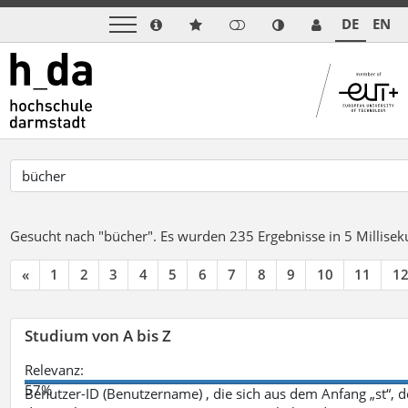
DE
EN
Gesucht nach "bücher".
Es wurden 235 Ergebnisse in 5 Millise
«
1
2
3
4
5
6
7
8
9
10
11
1
Studium von A bis Z
Relevanz:
57%
Benutzer-ID (Benutzername) , die sich aus dem Anfang „st“, 