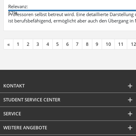
Relevanz:
57%
Professoren selbst betreut wird. Eine detaillierte Darstellung
ist berufsbefähigend, ermöglicht aber auch den Übergang in
«
1
2
3
4
5
6
7
8
9
10
11
1
KONTAKT
STUDENT SERVICE CENTER
SERVICE
WEITERE ANGEBOTE