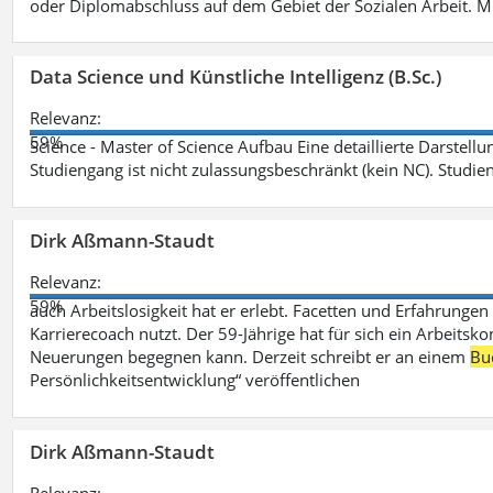
oder Diplomabschluss auf dem Gebiet der Sozialen Arbeit. M
Data Science und Künstliche Intelligenz (B.Sc.)
Relevanz:
59%
Science - Master of Science Aufbau Eine detaillierte Darstell
Studiengang ist nicht zulassungsbeschränkt (kein NC). Studie
Dirk Aßmann-Staudt
Relevanz:
59%
auch Arbeitslosigkeit hat er erlebt. Facetten und Erfahrungen
Karrierecoach nutzt. Der 59-Jährige hat für sich ein Arbeitsk
Neuerungen begegnen kann. Derzeit schreibt er an einem
Bu
Persönlichkeitsentwicklung“ veröffentlichen
Dirk Aßmann-Staudt
Relevanz: