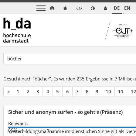
DE
EN
Gesucht nach "bücher".
Es wurden 235 Ergebnisse in 7 Millise
«
1
2
3
4
5
6
7
8
9
10
11
1
Sicher und anonym surfen - so geht's (Präsenz)
Relevanz:
59%
Weiterbildungsmaßnahme im dienstlichen Sinne gilt als Dien