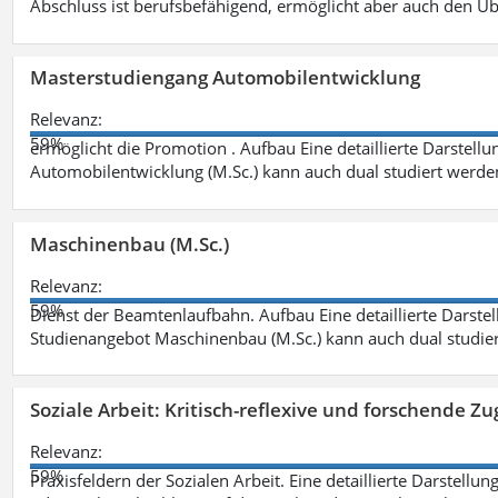
Abschluss ist berufsbefähigend, ermöglicht aber auch den Ü
Masterstudiengang Automobilentwicklung
Relevanz:
59%
ermöglicht die Promotion . Aufbau Eine detaillierte Darstellu
Automobilentwicklung (M.Sc.) kann auch dual studiert werde
Maschinenbau (M.Sc.)
Relevanz:
59%
Dienst der Beamtenlaufbahn. Aufbau Eine detaillierte Darstel
Studienangebot Maschinenbau (M.Sc.) kann auch dual studie
Soziale Arbeit: Kritisch-reflexive und forschende Zu
Relevanz:
59%
Praxisfeldern der Sozialen Arbeit. Eine detaillierte Darstellu