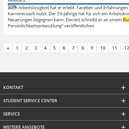
59%
auch Arbeitslosigkeit hat er erlebt. Facetten und Erfahrungen
Karrierecoach nutzt. Der 59-Jährige hat für sich ein Arbeitsk
Neuerungen begegnen kann. Derzeit schreibt er an einem
Bu
Persönlichkeitsentwicklung“ veröffentlichen
«
1
2
3
4
5
6
7
8
9
10
11
1
KONTAKT
STUDENT SERVICE CENTER
SERVICE
WEITERE ANGEBOTE