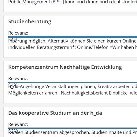
Public Management (B.Sc.) kann auch kann auch dual studie
Studienberatung
Relevanz:
54%
inbarung möglich. Alternativ können Sie einen kurzen Onlin
individuellen Beratungstermin*: Online/Telefon *Wir haben 
Kompetenzzentrum Nachhaltige Entwicklung
Relevanz:
54%
h_da-Angehörige Veranstaltungen planen, kreativ arbeiten o
Möglichkeiten erfahren . Nachhaltigkeitsbericht Einblicke, w
Das kooperative Studium an der h_da
Relevanz:
52%
Dualen Studienzentrum abgesprochen. Studieninhalte und Pra