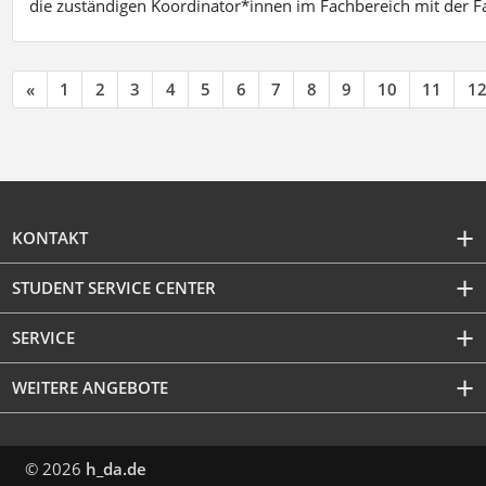
die zuständigen Koordinator*innen im Fachbereich mit der 
«
1
2
3
4
5
6
7
8
9
10
11
1
KONTAKT
STUDENT SERVICE CENTER
SERVICE
WEITERE ANGEBOTE
© 2026
h_da.de