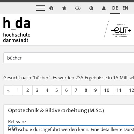
DE
EN
Gesucht nach "bücher".
Es wurden 235 Ergebnisse in 15 Milli
«
1
2
3
4
5
6
7
8
9
10
11
1
Optotechnik & Bildverarbeitung (M.Sc.)
Relevanz:
54%
Hochschule durchgeführt werden kann. Eine detaillierte Darst