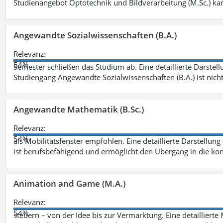
Studienangebot Optotechnik und Bildverarbeitung (M.Sc.) ka
Angewandte Sozialwissenschaften (B.A.)
Relevanz:
54%
Semester schließen das Studium ab. Eine detaillierte Darstell
Studiengang Angewandte Sozialwissenschaften (B.A.) ist nich
Angewandte Mathematik (B.Sc.)
Relevanz:
54%
als Mobilitätsfenster empfohlen. Eine detaillierte Darstellung
ist berufsbefähigend und ermöglicht den Übergang in die ko
Animation and Game (M.A.)
Relevanz:
54%
steuern – von der Idee bis zur Vermarktung. Eine detailliert