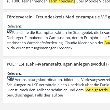
zu 1000 Teilnehmenden
Terminbuchung
über Moodle Videob
Förderverein „Freundeskreis Mediencampus e.V.“ 
Relevanz:
83%
Hierzu zählte die Baumpflanzaktion im Stadtgebiet, die Lesun
Dieburger Filmabend im Campuskino, der im Frühjahr eine Fort
städtischen Wirtschaftsförderung, Claudia Kleene von der
Büc
h_da Veranstaltungsmanager Frederick
POE: "LSF (Lehr-)Veranstaltungen anlegen (Modul I)
Relevanz:
82%
t die Veranstaltungskoordination, bildet das Vorlesungsverze
Schulungen zu LSF vermitteln einen Überblick über die Funkt
Dienst. Nach den Teilhaberichtlinien und dem
Sozialgesetzbu
berücksichtigen. Falls dies auf Sie