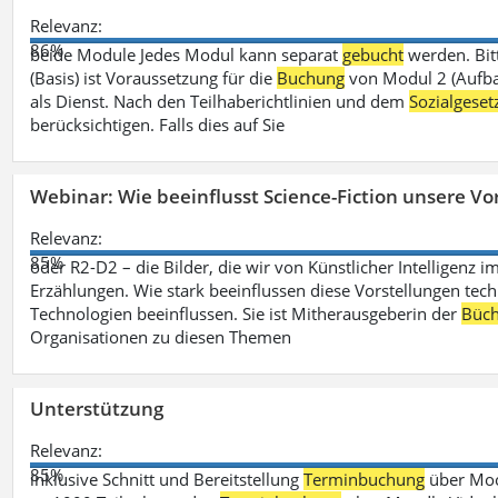
Relevanz:
86%
beide Module Jedes Modul kann separat
gebucht
werden. Bit
(Basis) ist Voraussetzung für die
Buchung
von Modul 2 (Aufbau
als Dienst. Nach den Teilhaberichtlinien und dem
Sozialgese
berücksichtigen. Falls dies auf Sie
Webinar: Wie beeinflusst Science-Fiction unsere Vor
Relevanz:
85%
oder R2-D2 – die Bilder, die wir von Künstlicher Intelligenz
Erzählungen. Wie stark beeinflussen diese Vorstellungen tech
Technologien beeinflussen. Sie ist Mitherausgeberin der
Büch
Organisationen zu diesen Themen
Unterstützung
Relevanz:
85%
inklusive Schnitt und Bereitstellung
Terminbuchung
über Mood