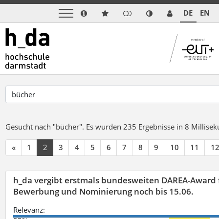
DE
EN
Gesucht nach "bücher".
Es wurden 235 Ergebnisse in 8 Millise
«
1
2
3
4
5
6
7
8
9
10
11
1
h_da vergibt erstmals bundesweiten DAREA-Award f
Bewerbung und Nominierung noch bis 15.06.
Relevanz: