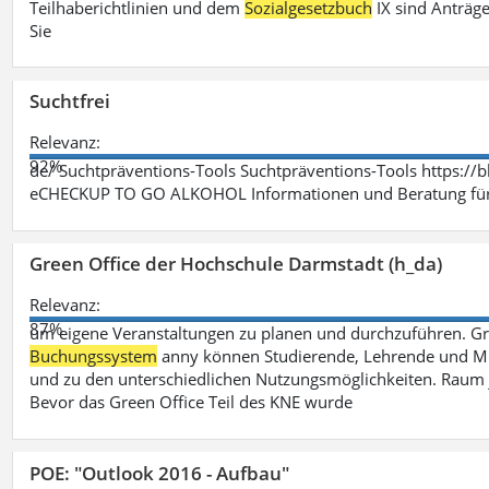
Teilhaberichtlinien und dem
Sozialgesetzbuch
IX sind Anträg
Sie
Suchtfrei
Relevanz:
92%
de/ Suchtpräventions-Tools Suchtpräventions-Tools https://
eCHECKUP TO GO ALKOHOL Informationen und Beratung für 
Green Office der Hochschule Darmstadt (h_da)
Relevanz:
87%
um eigene Veranstaltungen zu planen und durchzuführen. G
Buchungssystem
anny können Studierende, Lehrende und Mit
und zu den unterschiedlichen Nutzungsmöglichkeiten. Raum 
Bevor das Green Office Teil des KNE wurde
POE: "Outlook 2016 - Aufbau"