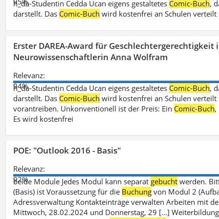
95%
h_da-Studentin Cedda Ucan eigens gestaltetes
Comic-Buch
, 
darstellt. Das
Comic-Buch
wird kostenfrei an Schulen verteilt
Erster DAREA-Award für Geschlechtergerechtigkeit
Neurowissenschaftlerin Anna Wolfram
Relevanz:
94%
h_da-Studentin Cedda Ucan eigens gestaltetes
Comic-Buch
, 
darstellt. Das
Comic-Buch
wird kostenfrei an Schulen verteilt 
vorantreiben. Unkonventionell ist der Preis: Ein
Comic-Buch
,
Es wird kostenfrei
POE: "Outlook 2016 - Basis"
Relevanz:
92%
beide Module Jedes Modul kann separat
gebucht
werden. Bit
(Basis) ist Voraussetzung für die
Buchung
von Modul 2 (Aufbau)
Adressverwaltung Kontakteinträge verwalten Arbeiten mit 
Mittwoch, 28.02.2024 und Donnerstag, 29 [...] Weiterbildung