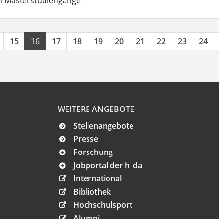
in Masterstudiengänge
15
16
17
18
19
20
21
22
23
24
WEITERE ANGEBOTE
Stellenangebote
Presse
Forschung
Jobportal der h_da
International
Bibliothek
Hochschulsport
Alumni