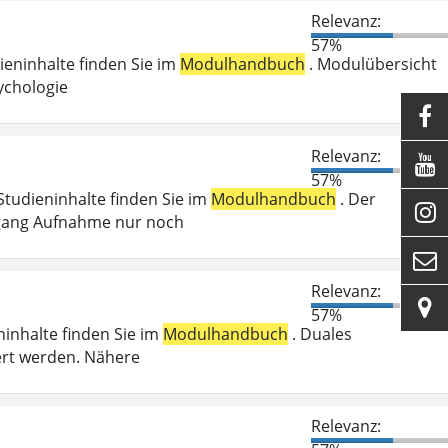
Relevanz:
57%
dieninhalte finden Sie im
Modulhandbuch
. Modulübersicht
ychologie

Relevanz:

57%
 Studieninhalte finden Sie im
Modulhandbuch
. Der

Zugang Aufnahme nur noch

Relevanz:

57%
ninhalte finden Sie im
Modulhandbuch
. Duales
ert werden. Nähere
Relevanz: