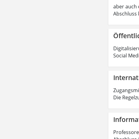
aber auch d
Abschluss 
Öffentli
Digitalisie
Social Med
Internat
Zugangsmög
Die Regelz
Informat
Professoren