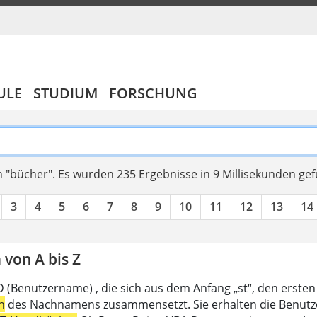
ULE
STUDIUM
FORSCHUNG
 "bücher".
Es wurden 235 Ergebnisse in 9 Millisekunden ge
3
4
5
6
7
8
9
10
11
12
13
14
von A bis Z
D (Benutzername) , die sich aus dem Anfang „st“, den ersten
n
des Nachnamens zusammensetzt. Sie erhalten die Benutzer-I