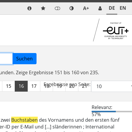
DE
EN
A+
Suchen
funden.
Zeige Ergebnisse 151 bis 160 von 235.
Ergebnisse pro Seite:
15
16
17
18
19
20
21
22
23
24
Relevanz:
57%
 zwei
Buchstaben
des Vornamens und den ersten fünf
D per E-Mail und [...] sländerinnen ; International