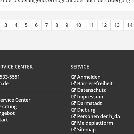
ist berufsbefähigend, ermöglicht aber auch den Übergang 
3
4
5
6
7
8
9
10
11
12
13
14
RVICE CENTER
SERVICE
.533-5551
Anmelden
a
.
de
Barrierefreiheit
Datenschutz
Impressum
ervice Center
Darmstadt
eratung
Dieburg
ngebot
Personen der h_da
tart
Meldeplattform
Sitemap