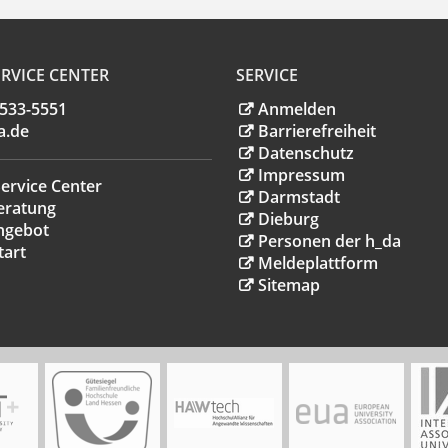
RVICE CENTER
SERVICE
.533-5551
Anmelden
a
.
de
Barrierefreiheit
Datenschutz
Impressum
ervice Center
Darmstadt
eratung
Dieburg
ngebot
Personen der h_da
tart
Meldeplattform
Sitemap