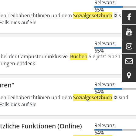
Relevanz:
65%
den Teilhaberichtlinien und dem
Sozialgesetzbuch
IX sind

lls dies auf Sie

Relevanz:

65%
 bei der Campustour inklusive.
Buchen
Sie jetzt eine Tour:

rungen-entdeck

hren"
Relevanz:
64%
den Teilhaberichtlinien und dem
Sozialgesetzbuch
IX sind
lls dies auf Sie
zliche Funktionen (Online)
Relevanz:
64%