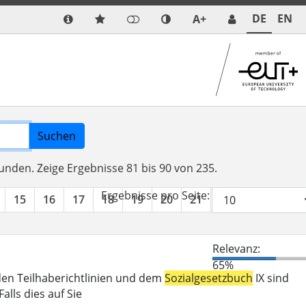
DE
EN
A+
Suchen
funden.
Zeige Ergebnisse 81 bis 90 von 235.
Ergebnisse pro Seite:
15
16
17
18
19
20
21
22
23
24
Relevanz:
65%
den Teilhaberichtlinien und dem
Sozialgesetzbuch
IX sind
lls dies auf Sie