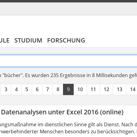
ULE
STUDIUM
FORSCHUNG
 "bücher".
Es wurden 235 Ergebnisse in 8 Millisekunden ge
3
4
5
6
7
8
9
10
11
12
13
14
 Datenanalysen unter Excel 2016 (online)
ungsmaßnahme im dienstlichen Sinne gilt als Dienst. Nach 
hwerbehinderter Menschen besonders zu berücksichtigen. Fa