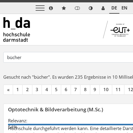
DE
EN
Gesucht nach "bücher".
Es wurden 235 Ergebnisse in 10 Milli
«
1
2
3
4
5
6
7
8
9
10
11
1
Optotechnik & Bildverarbeitung (M.Sc.)
Relevanz:
54%
Hochschule durchgeführt werden kann. Eine detaillierte Darst