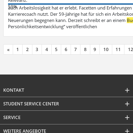
59%
auch Arbeitslosigkeit hat er erlebt. Facetten und Erfahrungen
Karrierecoach nutzt. Der 59-Jährige hat für sich ein Arbeitsk
Neuerungen begegnen kann. Derzeit schreibt er an einem
Bu
Persönlichkeitsentwicklung“ veröffentlichen
«
1
2
3
4
5
6
7
8
9
10
11
1
KONTAKT
STUDENT SERVICE CENTER
SERVICE
WEITERE ANGEBOTE