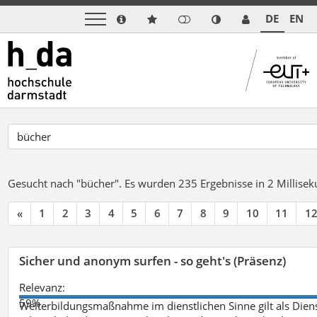
DE
EN
Gesucht nach "bücher".
Es wurden 235 Ergebnisse in 2 Millise
«
1
2
3
4
5
6
7
8
9
10
11
1
Sicher und anonym surfen - so geht's (Präsenz)
Relevanz:
59%
Weiterbildungsmaßnahme im dienstlichen Sinne gilt als Dien