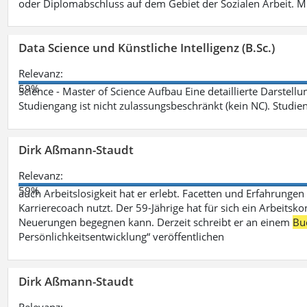
oder Diplomabschluss auf dem Gebiet der Sozialen Arbeit. M
Data Science und Künstliche Intelligenz (B.Sc.)
Relevanz:
59%
Science - Master of Science Aufbau Eine detaillierte Darstell
Studiengang ist nicht zulassungsbeschränkt (kein NC). Studie
Dirk Aßmann-Staudt
Relevanz:
59%
auch Arbeitslosigkeit hat er erlebt. Facetten und Erfahrungen
Karrierecoach nutzt. Der 59-Jährige hat für sich ein Arbeitsk
Neuerungen begegnen kann. Derzeit schreibt er an einem
Bu
Persönlichkeitsentwicklung“ veröffentlichen
Dirk Aßmann-Staudt
Relevanz: