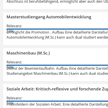
Abschluss ist berufsbefähigend, ermöglicht aber auch den Ü
Masterstudiengang Automobilentwicklung
Relevanz:
59%
ermöglicht die Promotion . Aufbau Eine detaillierte Darstellu
Automobilentwicklung (M.Sc.) kann auch dual studiert werde
Maschinenbau (M.Sc.)
Relevanz:
59%
Dienst der Beamtenlaufbahn. Aufbau Eine detaillierte Darstel
Studienangebot Maschinenbau (M.Sc.) kann auch dual studie
Soziale Arbeit: Kritisch-reflexive und forschende Zu
Relevanz:
59%
Praxisfeldern der Sozialen Arbeit. Eine detaillierte Darstellu