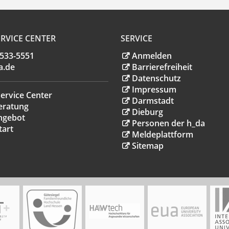
RVICE CENTER
SERVICE
.533-5551
Anmelden
a
.
de
Barrierefreiheit
Datenschutz
Impressum
ervice Center
Darmstadt
eratung
Dieburg
ngebot
Personen der h_da
tart
Meldeplattform
Sitemap