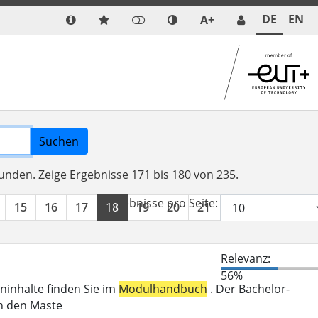
DE
EN
A+
Suchen
funden.
Zeige Ergebnisse 171 bis 180 von 235.
Ergebnisse pro Seite:
15
16
17
18
19
20
21
22
23
24
Relevanz:
56%
eninhalte finden Sie im
Modulhandbuch
. Der Bachelor-
in den Maste