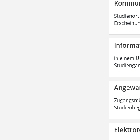
Kommuni
Studienort
Erscheinung
Informa
in einem Un
Studiengang
Angewan
Zugangsmög
Studienbe
Elektrot