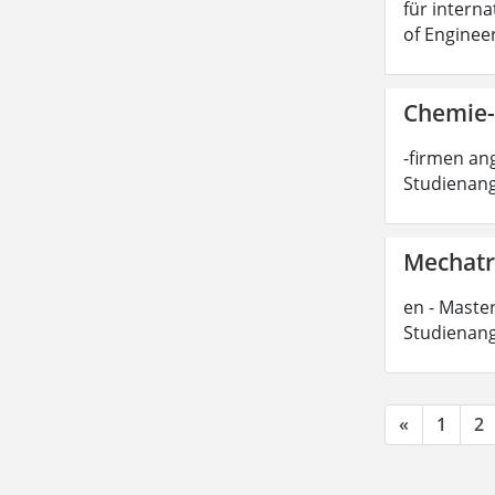
für interna
of Enginee
Chemie-
-firmen ang
Studienang
Mechatro
en - Master
Studienang
«
1
2