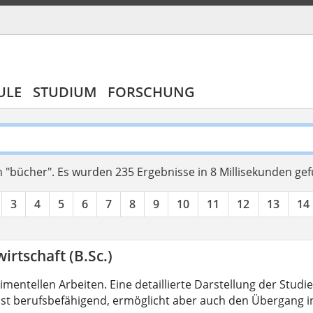
ULE
STUDIUM
FORSCHUNG
 "bücher".
Es wurden 235 Ergebnisse in 8 Millisekunden ge
3
4
5
6
7
8
9
10
11
12
13
14
irtschaft (B.Sc.)
mentellen Arbeiten. Eine detaillierte Darstellung der Studi
ist berufsbefähigend, ermöglicht aber auch den Übergang 