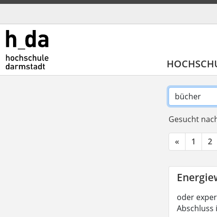
HOCHSCH
Gesucht nach
«
1
2
Energiew
oder experi
Abschluss 