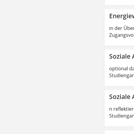
Energiew
in der Über
Zugangsvor
Soziale 
optional d
Studiengan
Soziale 
n reflektie
Studiengang