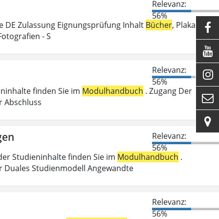
Relevanz:
56%
e DE Zulassung Eignungsprüfung Inhalt
Bücher
, Plakate,

Fotografien - S

Relevanz:

56%
eninhalte finden Sie im
Modulhandbuch
. Zugang Der

er Abschluss

gen
Relevanz:
56%
der Studieninhalte finden Sie im
Modulhandbuch
.
r Duales Studienmodell Angewandte
Relevanz:
56%