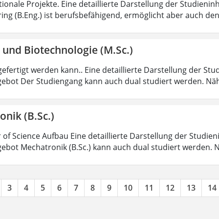
tionale Projekte. Eine detaillierte Darstellung der Studienin
ring (B.Eng.) ist berufsbefähigend, ermöglicht aber auch de
 und Biotechnologie (M.Sc.)
efertigt werden kann.. Eine detaillierte Darstellung der Stu
ebot Der Studiengang kann auch dual studiert werden. Nä
nik (B.Sc.)
 of Science Aufbau Eine detaillierte Darstellung der Studien
ebot Mechatronik (B.Sc.) kann auch dual studiert werden.
3
4
5
6
7
8
9
10
11
12
13
14