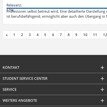
Relevanz:
57%
Professoren selbst betreut wird. Eine detaillierte Darstellung
ist berufsbefähigend, ermöglicht aber auch den Übergang in
«
1
2
3
4
5
6
7
8
9
10
11
1
KONTAKT
STUDENT SERVICE CENTER
SERVICE
WEITERE ANGEBOTE