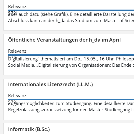
Relevanz:
57%
aber auch dazu (siehe Grafik). Eine detaillierte Darstellung d
Abschluss kann an der h_da das Studium zum Master of Scien
Öffentliche Veranstaltungen der h_da im April
Relevanz:
57%
Digitalisierung“ thematisiert am Do., 15.05., 16 Uhr, Philoso
Social Media. „Digitalisierung von Organisationen: Das Ende
Internationales Lizenzrecht (LL.M.)
Relevanz:
57%
Zugangsmöglichkeiten zum Studiengang. Eine detaillierte Dar
Regelzulassungsvoraussetzung für den Master-Studiengang ist
Informatik (B.Sc.)