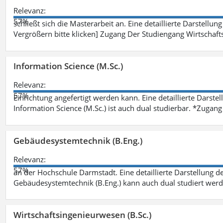
Relevanz:
57%
schließt sich die Masterarbeit an. Eine detaillierte Darstellun
Vergrößern bitte klicken] Zugang Der Studiengang Wirtschaft
Information Science (M.Sc.)
Relevanz:
57%
Einrichtung angefertigt werden kann. Eine detaillierte Darste
Information Science (M.Sc.) ist auch dual studierbar. *Zuga
Gebäudesystemtechnik (B.Eng.)
Relevanz:
57%
an der Hochschule Darmstadt. Eine detaillierte Darstellung d
Gebäudesystemtechnik (B.Eng.) kann auch dual studiert wer
Wirtschaftsingenieurwesen (B.Sc.)