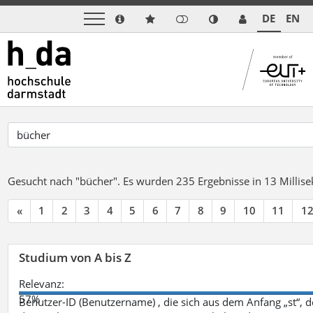
DE
EN
Gesucht nach "bücher".
Es wurden 235 Ergebnisse in 13 Milli
«
1
2
3
4
5
6
7
8
9
10
11
1
Studium von A bis Z
Relevanz:
57%
Benutzer-ID (Benutzername) , die sich aus dem Anfang „st“, 