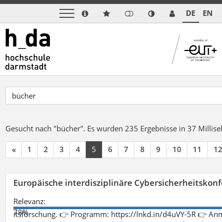
DE
EN
Gesucht nach "bücher".
Es wurden 235 Ergebnisse in 37 Milli
«
1
2
3
4
5
6
7
8
9
10
11
1
Europäische interdisziplinäre Cybersicherheitskonf
Relevanz:
78%
itsforschung. 👉 Programm: https://lnkd.in/d4uVY-5R 👉 An