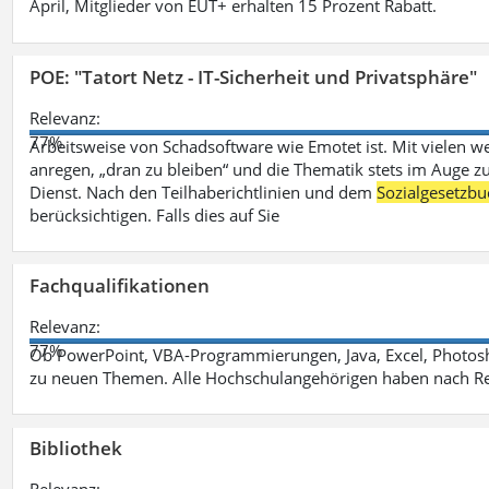
April, Mitglieder von EUT+ erhalten 15 Prozent Rabatt.
POE: "Tatort Netz - IT-Sicherheit und Privatsphäre"
Relevanz:
77%
Arbeitsweise von Schadsoftware wie Emotet ist. Mit vielen w
anregen, „dran zu bleiben“ und die Thematik stets im Auge zu
Dienst. Nach den Teilhaberichtlinien und dem
Sozialgesetzbu
berücksichtigen. Falls dies auf Sie
Fachqualifikationen
Relevanz:
77%
Ob PowerPoint, VBA-Programmierungen, Java, Excel, Photosh
zu neuen Themen. Alle Hochschulangehörigen haben nach Re
Bibliothek