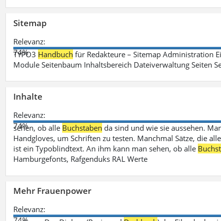
Sitemap
Relevanz:
74%
TYPO3
Handbuch
für Redakteure – Sitemap Administration Ei
Module Seitenbaum Inhaltsbereich Dateiverwaltung Seiten Se
Inhalte
Relevanz:
74%
sehen, ob alle
Buchstaben
da sind und wie sie aussehen. M
Handgloves, um Schriften zu testen. Manchmal Sätze, die all
ist ein Typoblindtext. An ihm kann man sehen, ob alle
Buchs
Hamburgefonts, Rafgenduks RAL Werte
Mehr Frauenpower
Relevanz:
74%