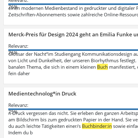
Relevanz:
76%
einen modernen Medienbestand in gedruckter und digitaler
Zeitschriften-Abonnements sowie zahlreiche Online-Ressou
Merck-Preis für Design 2024 geht an Emilia Funke 
Relevanz:
76%
Glossar der Nacht“im Studiengang Kommunikationsdesign aus
von Licht und Dunkelheit, der unseren Biorhythmus festlegt. 
banalen Thema, die sich in einem kleinen
Buch
manifestiert, 
fein daher
Medientechnolog*in Druck
Relevanz:
75%
n Druck vergessen das nicht. Sie erleben den ganzen Arbeitsp
am Bildschirm bis zum gedruckten Papier in der Hand. Sie v
du auch leichte Tätigkeiten einer/s
Buchbinder:in
sowie einfa
Indem du b