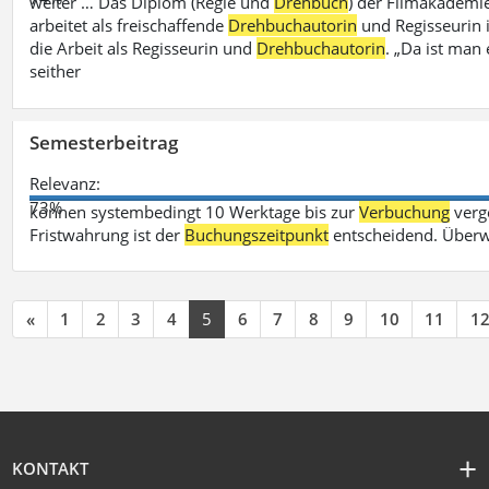
weiter … Das Diplom (Regie und
Drehbuch
) der Filmakademie
arbeitet als freischaffende
Drehbuchautorin
und Regisseurin in
die Arbeit als Regisseurin und
Drehbuchautorin
. „Da ist man 
seither
Semesterbeitrag
Relevanz:
73%
können systembedingt 10 Werktage bis zur
Verbuchung
verge
Fristwahrung ist der
Buchungszeitpunkt
entscheidend. Überw
«
1
2
3
4
5
6
7
8
9
10
11
1
KONTAKT