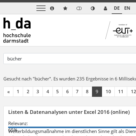
DE
EN
Gesucht nach "bücher".
Es wurden 235 Ergebnisse in 6 Millise
«
1
2
3
4
5
6
7
8
9
10
11
1
Listen & Datenanalysen unter Excel 2016 (online)
Relevanz:
65%
Weiterbildungsmaßnahme im dienstlichen Sinne gilt als Dien