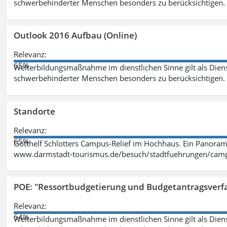
schwerbehinderter Menschen besonders zu berücksichtigen. Fa
Outlook 2016 Aufbau (Online)
Relevanz:
65%
Weiterbildungsmaßnahme im dienstlichen Sinne gilt als Dien
schwerbehinderter Menschen besonders zu berücksichtigen. Fa
Standorte
Relevanz:
65%
Gotthelf Schlotters Campus-Relief im Hochhaus. Ein Panorama
www.darmstadt-tourismus.de/besuch/stadtfuehrungen/cam
POE: "Ressortbudgetierung und Budgetantragsverf
Relevanz:
64%
Weiterbildungsmaßnahme im dienstlichen Sinne gilt als Dien