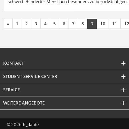
schwerbehinderter Menschen besonders zu berücksichtigen. Fa
«
1
2
3
4
5
6
7
8
9
10
11
1
KONTAKT
STUDENT SERVICE CENTER
SERVICE
WEITERE ANGEBOTE
© 2026
h_da.de