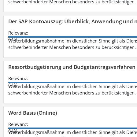
schwerbehinderter Menschen besonders zu berücksichtigen. Fa
Der SAP-Kontoauszug: Überblick, Anwendung und nü
Relevanz:
64%
Weiterbildungsmaßnahme im dienstlichen Sinne gilt als Dien
schwerbehinderter Menschen besonders zu berücksichtigen. Fa
Ressortbudgetierung und Budgetantragsverfahren 
Relevanz:
64%
Weiterbildungsmaßnahme im dienstlichen Sinne gilt als Dien
schwerbehinderter Menschen besonders zu berücksichtigen. Fa
Word Basis (Online)
Relevanz:
64%
Weiterbildungsmaßnahme im dienstlichen Sinne gilt als Dien