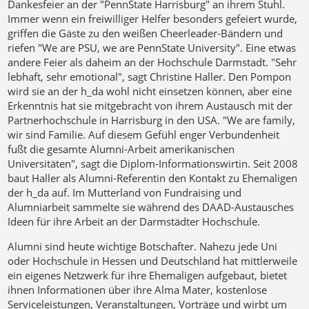
Dankesfeier an der "PennState Harrisburg" an ihrem Stuhl.
Immer wenn ein freiwilliger Helfer besonders gefeiert wurde,
griffen die Gäste zu den weißen Cheerleader-Bändern und
riefen "We are PSU, we are PennState University". Eine etwas
andere Feier als daheim an der Hochschule Darmstadt. "Sehr
lebhaft, sehr emotional", sagt Christine Haller. Den Pompon
wird sie an der h_da wohl nicht einsetzen können, aber eine
Erkenntnis hat sie mitgebracht von ihrem Austausch mit der
Partnerhochschule in Harrisburg in den USA. "We are family,
wir sind Familie. Auf diesem Gefühl enger Verbundenheit
fußt die gesamte Alumni-Arbeit amerikanischen
Universitäten", sagt die Diplom-Informationswirtin. Seit 2008
baut Haller als Alumni-Referentin den Kontakt zu Ehemaligen
der h_da auf. Im Mutterland von Fundraising und
Alumniarbeit sammelte sie während des DAAD-Austausches
Ideen für ihre Arbeit an der Darmstädter Hochschule.
Alumni sind heute wichtige Botschafter. Nahezu jede Uni
oder Hochschule in Hessen und Deutschland hat mittlerweile
ein eigenes Netzwerk für ihre Ehemaligen aufgebaut, bietet
ihnen Informationen über ihre Alma Mater, kostenlose
Serviceleistungen, Veranstaltungen, Vorträge und wirbt um