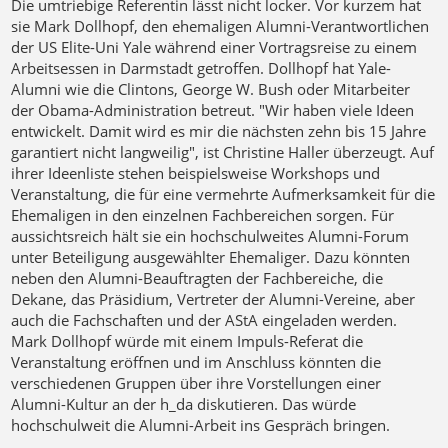
Die umtriebige Referentin lässt nicht locker. Vor kurzem hat
sie Mark Dollhopf, den ehemaligen Alumni-Verantwortlichen
der US Elite-Uni Yale während einer Vortragsreise zu einem
Arbeitsessen in Darmstadt getroffen. Dollhopf hat Yale-
Alumni wie die Clintons, George W. Bush oder Mitarbeiter
der Obama-Administration betreut. "Wir haben viele Ideen
entwickelt. Damit wird es mir die nächsten zehn bis 15 Jahre
garantiert nicht langweilig", ist Christine Haller überzeugt. Auf
ihrer Ideenliste stehen beispielsweise Workshops und
Veranstaltung, die für eine vermehrte Aufmerksamkeit für die
Ehemaligen in den einzelnen Fachbereichen sorgen. Für
aussichtsreich hält sie ein hochschulweites Alumni-Forum
unter Beteiligung ausgewählter Ehemaliger. Dazu könnten
neben den Alumni-Beauftragten der Fachbereiche, die
Dekane, das Präsidium, Vertreter der Alumni-Vereine, aber
auch die Fachschaften und der AStA eingeladen werden.
Mark Dollhopf würde mit einem Impuls-Referat die
Veranstaltung eröffnen und im Anschluss könnten die
verschiedenen Gruppen über ihre Vorstellungen einer
Alumni-Kultur an der h_da diskutieren. Das würde
hochschulweit die Alumni-Arbeit ins Gespräch bringen.