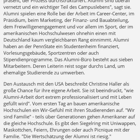
präsent, der Prozess durchstrukturiert. Alumni sind überall
vernetzt und ein wichtiger Teil des Campuslebens", sagt sie.
Alumni spielen eine Rolle bei der Arbeit im Career-Center, im
Präsidium, beim Marketing, der Finanz- und Bauabteilung,
dem Freiwilligenengagement und vor allem im Sport, der im
amerikanischen Hochschulwesen ohnehin einen mit
Deutschland kaum vergleichbaren Rang einnimmt. Alumni
haben an der PennState ein Studentenheim finanziert,
Vorlesungsgebäude, Sportzentren oder auch
Stipendienprogramme. Das Alumni-Büro besteht aus sieben
Mitarbeitern. Deren Leiterin reist sogar durchs Land, um
ehemalige Studierende zu umwerben.
Den Austausch mit den USA beschreibt Christine Haller als
große Chance für ihre eigene Arbeit. Sie ist beeindruckt, "wie
Alumni-Arbeit dort extrem professionalisiert und mit Leben
gefüllt wird". Vom ersten Tag an bauen amerikanische
Hochschulen ein Wir-Gefühl mit ihren Studierenden auf. "Wir
sind Familie" - teils über Generationen gehen Amerikaner auf
die gleiche Hochschule. Es gibt den Siegelring mit Uniwappen,
Maskottchen, Feiern, Ehrungen oder auch Picnique mit der
Familie. "Die Wertschätzung der Alumni ist riesig."