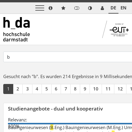
DE
EN
Gesucht nach "b".
Es wurden 214 Ergebnisse in 9 Millisekunde
1
2
3
4
5
6
7
8
9
10
11
12
Studienangebote - dual und kooperativ
Relevanz:
100%
Bauingenieurwesen (
B
.Eng.) Bauingenieurwesen (M.Eng.) Um