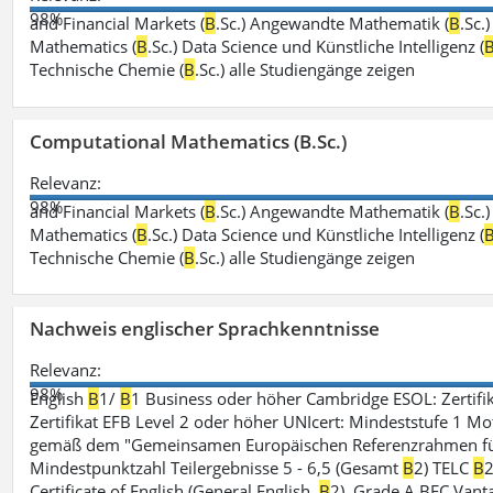
98%
and Financial Markets (
B
.Sc.) Angewandte Mathematik (
B
.Sc.
Mathematics (
B
.Sc.) Data Science und Künstliche Intelligenz (
Technische Chemie (
B
.Sc.) alle Studiengänge zeigen
Computational Mathematics (B.Sc.)
Relevanz:
98%
and Financial Markets (
B
.Sc.) Angewandte Mathematik (
B
.Sc.
Mathematics (
B
.Sc.) Data Science und Künstliche Intelligenz (
Technische Chemie (
B
.Sc.) alle Studiengänge zeigen
Nachweis englischer Sprachkenntnisse
Relevanz:
98%
English
B
1/
B
1 Business oder höher Cambridge ESOL: Zertifik
Zertifikat EFB Level 2 oder höher UNIcert: Mindeststufe 1 Mo
gemäß dem "Gemeinsamen Europäischen Referenzrahmen für 
Mindestpunktzahl Teilergebnisse 5 - 6,5 (Gesamt
B
2) TELC
B
2
Certificate of English (General English,
B
2), Grade A BEC Vanta