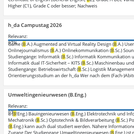
Higher (C1), Grade C oder besser; Nachweis
h_da Campustag 2026
Relevanz:
97%
Game (
B
.A.) Augmented and Virtual Reality Design (
B
.A.) Use
Onlinejournalismus (
B
.A.) Onlinekommunikation (
B
.Sc.) Sou
Studiengänge: Informatik (
B
.Sc.) Informatik Kommunikation 
Informatik dual IT-Sicherheit – KITS (
B
.Sc.) Maschinenbau und 
Studiengänge: Betriebswirtschaft (
B
.Sc.) Logistik Management
Orientierungsstudium an der h_da Wer nach dem (Fach-)Abit
Umweltingenieurwesen (B.Eng.)
Relevanz:
97%
u (
B
.Eng.) Bauingenieurwesen (
B
.Eng.) Elektrotechnik und Inf
Mechatronik (
B
.Sc.) Optotechnik & Bildverarbeitung (
B
.Sc.) P
(
B
.Eng.) kann auch dual studiert werden. Nähere Information
Zugang Der Studiengang Umweltingenieurwesen (
B
.Eng.) ist