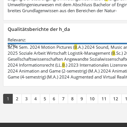
Umweltingenieurwesen mit dem Abschluss Bachelor of Engin
breites Grundlagenwissen aus den Bereichen der Natur-
Qualitätsberichte der h_da
Relevanz:
97%
Sc.) 4 Sem. 2024 Motion Pictures (
B
.A.) 2024 Sound, Music a
2025 Soziale Arbeit Wirtschaft Logistik-Management (
B
.Sc.) 
Gesellschaftswissenschaften Angewandte Sozialwissenschafte
2024 Informationsrecht (LL.
B
.) 2023 Internationales Lizensre
2024 Animation and Game (2-semestrig) (M.A.) 2024 Animat
Game (4-semestrig) (M.A.) 2024 Augmented and Virtual Realit
1
2
3
4
5
6
7
8
9
10
11
12