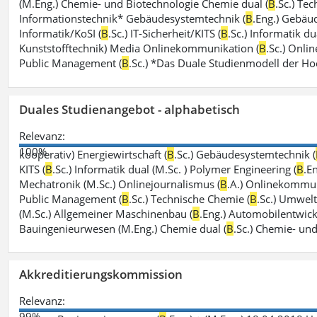
(M.Eng.) Chemie- und Biotechnologie Chemie dual (
B
.Sc.) Te
Informationstechnik* Gebäudesystemtechnik (
B
.Eng.) Gebäu
Informatik/KoSI (
B
.Sc.) IT-Sicherheit/KITS (
B
.Sc.) Informatik du
Kunststofftechnik) Media Onlinekommunikation (
B
.Sc.) Onli
Public Management (
B
.Sc.) *Das Duale Studienmodell der H
Duales Studienangebot - alphabetisch
Relevanz:
100%
kooperativ) Energiewirtschaft (
B
.Sc.) Gebäudesystemtechnik (
KITS (
B
.Sc.) Informatik dual (M.Sc. ) Polymer Engineering (
B
.E
Mechatronik (M.Sc.) Onlinejournalismus (
B
.A.) Onlinekommun
Public Management (
B
.Sc.) Technische Chemie (
B
.Sc.) Umwelti
(M.Sc.) Allgemeiner Maschinenbau (
B
.Eng.) Automobilentwick
Bauingenieurwesen (M.Eng.) Chemie dual (
B
.Sc.) Chemie- un
Akkreditierungskommission
Relevanz:
99%