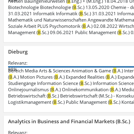
rwesen Bauingenieurwesen (
B
.Eng.) + (M.Eng.) 18.04.2018 
Biotechnologie Biotechnologie (
B
.Sc.) 13.05.2020 Chemie - du
31.03.2021 Informatik Informatik (
B
.Sc.) 31.03.2021 Informat
Mathematik und Naturwissenschaften Angewandte Mathemat
Soziale Arbeit PLUS Psychomotorik (
B
.A.) 02.08.2022 Wirtsch
Management (
B
.Sc.) 09.06.2021 Public Management (
B
.Sc.) 
Dieburg
Relevanz:
98%
Bereich Media Arts & Sciences Animation & Game (
B
.A.) Int
(
B
.A.) Motion Pictures (
B
.A.) Expanded Realities (
B
.A.) Expand
Studiengänge Information Science (
B
.Sc.) Information Scien
Onlinejournalismus (
B
.A.) Onlinekommunikation (
B
.A.) Media
Betriebswirtschaft (
B
.Sc.) Betriebswirtschaft (M.Sc.) - Konse
Logistikmanagement (
B
.Sc.) Public Management (
B
.Sc.) Kont
Analytics in Business and Financial Markets (B.Sc.)
Relevanz: