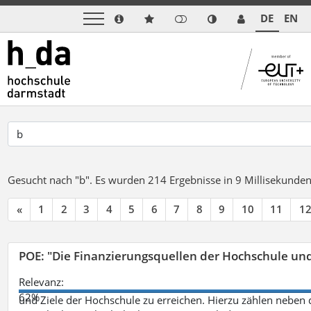
DE
EN
Gesucht nach "b".
Es wurden 214 Ergebnisse in 9 Millisekunde
«
1
2
3
4
5
6
7
8
9
10
11
1
POE: "Die Finanzierungsquellen der Hochschule un
Relevanz:
62%
und Ziele der Hochschule zu erreichen. Hierzu zählen neben