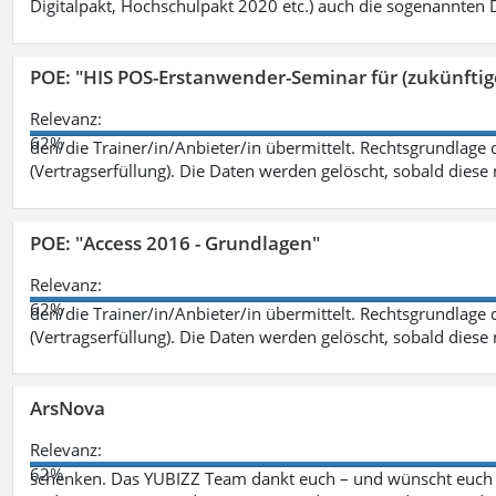
Digitalpakt, Hochschulpakt 2020 etc.) auch die sogenannten Dr
POE: "HIS POS-Erstanwender-Seminar für (zukünfti
Relevanz:
62%
den/die Trainer/in/Anbieter/in übermittelt. Rechtsgrundlage di
(Vertragserfüllung). Die Daten werden gelöscht, sobald diese 
POE: "Access 2016 - Grundlagen"
Relevanz:
62%
den/die Trainer/in/Anbieter/in übermittelt. Rechtsgrundlage di
(Vertragserfüllung). Die Daten werden gelöscht, sobald diese 
ArsNova
Relevanz:
62%
schenken. Das YUBIZZ Team dankt euch – und wünscht euch v