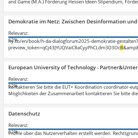
and Game (M.A.) Förderung Hessen Ideen Stipendium, Förder
Demokratie im Netz: Zwischen Desinformation un
Relevanz:
62%
ny.co/en/book/h-da-dialogforum2025-demokratie-gestalten
preview_token=qCj43JYUQVaiC8aCyyPhCLdm3D3Oc
B
&amp&
European University of Technology - Partner&Unter
Relevanz:
62%
kontaktieren Sie bitte die EUT+ Koordination coordinator-eu
Möglichkeiten der Zusammenarbeit kontaktieren Sie bitte di
Datenschutz
Relevanz:
62%
Profile über das Nutzerverhalten erstellt werden. Rechtsgrund