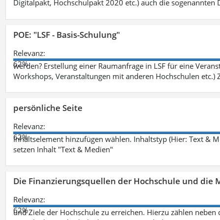
Digitalpakt, Hochschulpakt 2020 etc.) auch die sogenannten Dr
POE: "LSF - Basis-Schulung"
Relevanz:
62%
werden? Erstellung einer Raumanfrage in LSF für eine Veransta
Workshops, Veranstaltungen mit anderen Hochschulen etc.) Zi
persönliche Seite
Relevanz:
62%
Inhaltselement hinzufügen wählen. Inhaltstyp (Hier: Text & 
setzen Inhalt "Text & Medien"
Die Finanzierungsquellen der Hochschule und die M
Relevanz:
62%
und Ziele der Hochschule zu erreichen. Hierzu zählen neben