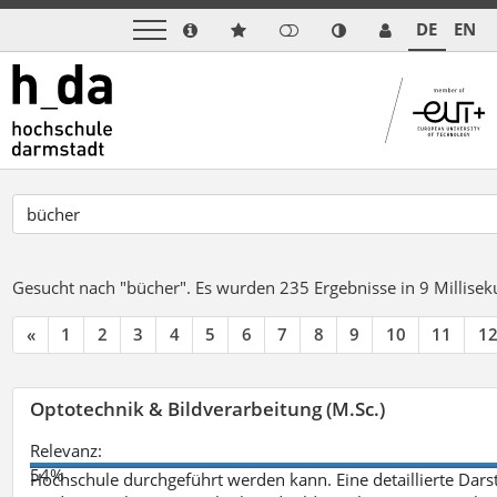
DE
EN
Gesucht nach "bücher".
Es wurden 235 Ergebnisse in 9 Millise
«
1
2
3
4
5
6
7
8
9
10
11
1
Optotechnik & Bildverarbeitung (M.Sc.)
Relevanz:
54%
Hochschule durchgeführt werden kann. Eine detaillierte Darst