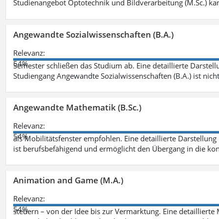
Studienangebot Optotechnik und Bildverarbeitung (M.Sc.) ka
Angewandte Sozialwissenschaften (B.A.)
Relevanz:
54%
Semester schließen das Studium ab. Eine detaillierte Darstell
Studiengang Angewandte Sozialwissenschaften (B.A.) ist nich
Angewandte Mathematik (B.Sc.)
Relevanz:
54%
als Mobilitätsfenster empfohlen. Eine detaillierte Darstellung
ist berufsbefähigend und ermöglicht den Übergang in die ko
Animation and Game (M.A.)
Relevanz:
54%
steuern – von der Idee bis zur Vermarktung. Eine detailliert