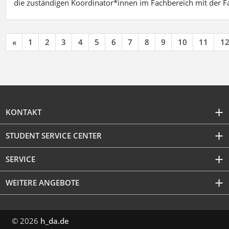
die zuständigen Koordinator*innen im Fachbereich mit der 
«
1
2
3
4
5
6
7
8
9
10
11
1
KONTAKT
STUDENT SERVICE CENTER
SERVICE
WEITERE ANGEBOTE
© 2026
h_da.de