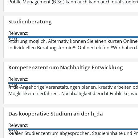
Public Management (B.Sc.) kann auch kann auch dual studie
Studienberatung
Relevanz:
54%
inbarung möglich. Alternativ können Sie einen kurzen Onlin
individuellen Beratungstermin*: Online/Telefon *Wir haben 
Kompetenzzentrum Nachhaltige Entwicklung
Relevanz:
54%
h_da-Angehörige Veranstaltungen planen, kreativ arbeiten o
Möglichkeiten erfahren . Nachhaltigkeitsbericht Einblicke, w
Das kooperative Studium an der h_da
Relevanz:
52%
Dualen Studienzentrum abgesprochen. Studieninhalte und Pra