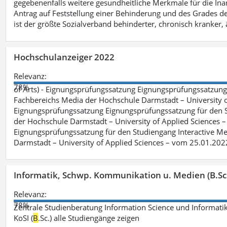
gegebenenfalls weitere gesundheitliche Merkmale für die Inan
Antrag auf Feststellung einer Behinderung und des Grades d
ist der größte Sozialverband behinderter, chronisch kranker, 
Hochschulanzeiger 2022
Relevanz:
78%
of Arts) - Eignungsprüfungssatzung Eignungsprüfungssatzun
Fachbereichs Media der Hochschule Darmstadt – University of 
Eignungsprüfungssatzung Eignungsprüfungssatzung für den S
der Hochschule Darmstadt – University of Applied Sciences –
Eignungsprüfungssatzung für den Studiengang Interactive Me
Darmstadt – University of Applied Sciences – vom 25.01.202
Informatik, Schwp. Kommunikation u. Medien (B.Sc
Relevanz:
78%
Zentrale Studienberatung Information Science und Informatik
KoSI (
B
.Sc.) alle Studiengänge zeigen