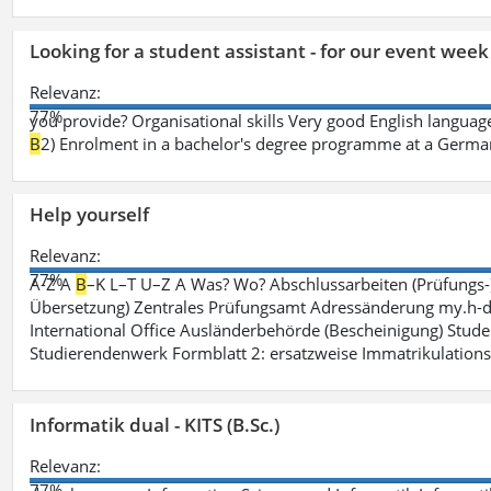
Looking for a student assistant - for our event wee
Relevanz:
77%
you provide? Organisational skills Very good English language 
B
2) Enrolment in a bachelor's degree programme at a German 
Help yourself
Relevanz:
77%
A-Z A
B
–K L–T U–Z A Was? Wo? Abschlussarbeiten (Prüfungs-
Übersetzung) Zentrales Prüfungsamt Adressänderung my.h-da
International Office Ausländerbehörde (Bescheinigung) Stude
Studierendenwerk Formblatt 2: ersatzweise Immatrikulation
Informatik dual - KITS (B.Sc.)
Relevanz:
77%