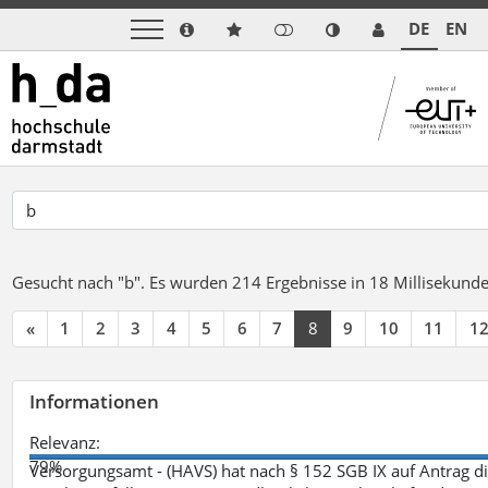
DE
EN
Gesucht nach "b".
Es wurden 214 Ergebnisse in 18 Millisekund
«
1
2
3
4
5
6
7
8
9
10
11
1
Informationen
Relevanz:
79%
Versorgungsamt - (HAVS) hat nach § 152 SGB IX auf Antrag 