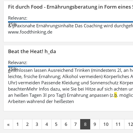
Fit durch Food - Ernährungsberatung in Form eines
Relevanz:
75%
& praxisnahe Ernährungsinhalte Das Coaching wird durchgefüh
www.foodthinking.de
Beat the Heat! h_da
Relevanz:
75%
geschlossen lassen Ausreichend Trinken (mindestens 2l, an h
leichte, frsiche Ernährung; Alkohol vermeiden) Körperliches A
Uhr) vermeiden Passende Kleidung und Sonnenschutz Körperp
beachtenMehr Infos dazu, wie Sie bei Hitze auf sich achten un
an heißen Tagen 3l pro Tag!) Ernährung anpassen (z.
b
. mögli
Arbeiten während der heißesten
«
1
2
3
4
5
6
7
8
9
10
11
1