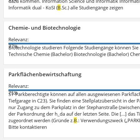
dazu kommen. Information Science und Informatik Informatik
Informatik dual - KoSI (
B
.Sc.) alle Studiengänge zeigen
Chemie- und Biotechnologie
Relevanz:
77%
Biotechnologie studieren Folgende Studiengänge können Sie
Technische Chemie (Bachelor) Biotechnologie (Bachelor) Che
Parkflächenbewirtschaftung
Relevanz:
75%
S1-Parkberechtigte können auf allen ausgewiesenen Parkflä
Tiefgarage in C23). Sie finden eine Stellplatzübersicht in der
nur Zugang zu dem Parkplatz in der Stephanstraße (zwisch
der Parkordnung der h_da auf der letzten Seite. Die [...] das T
zugeordnet werden (Gründe z.
B
.: Verwendungszweck („PARKEN
Bitte kontaktieren