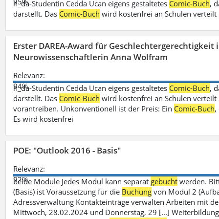
95%
h_da-Studentin Cedda Ucan eigens gestaltetes
Comic-Buch
, 
darstellt. Das
Comic-Buch
wird kostenfrei an Schulen verteilt
Erster DAREA-Award für Geschlechtergerechtigkeit
Neurowissenschaftlerin Anna Wolfram
Relevanz:
94%
h_da-Studentin Cedda Ucan eigens gestaltetes
Comic-Buch
, 
darstellt. Das
Comic-Buch
wird kostenfrei an Schulen verteilt 
vorantreiben. Unkonventionell ist der Preis: Ein
Comic-Buch
,
Es wird kostenfrei
POE: "Outlook 2016 - Basis"
Relevanz:
92%
beide Module Jedes Modul kann separat
gebucht
werden. Bit
(Basis) ist Voraussetzung für die
Buchung
von Modul 2 (Aufbau)
Adressverwaltung Kontakteinträge verwalten Arbeiten mit 
Mittwoch, 28.02.2024 und Donnerstag, 29 [...] Weiterbildung