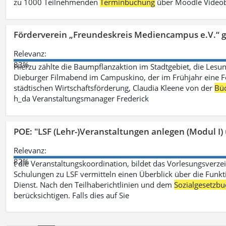
zu 1000 Teilnehmenden
Terminbuchung
über Moodle Videob
Förderverein „Freundeskreis Mediencampus e.V.“ 
Relevanz:
83%
Hierzu zählte die Baumpflanzaktion im Stadtgebiet, die Lesun
Dieburger Filmabend im Campuskino, der im Frühjahr eine Fort
städtischen Wirtschaftsförderung, Claudia Kleene von der
Büc
h_da Veranstaltungsmanager Frederick
POE: "LSF (Lehr-)Veranstaltungen anlegen (Modul I)
Relevanz:
82%
t die Veranstaltungskoordination, bildet das Vorlesungsverze
Schulungen zu LSF vermitteln einen Überblick über die Funkt
Dienst. Nach den Teilhaberichtlinien und dem
Sozialgesetzbu
berücksichtigen. Falls dies auf Sie