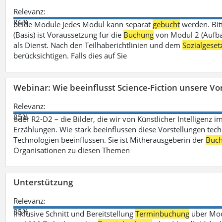
Relevanz:
86%
beide Module Jedes Modul kann separat
gebucht
werden. Bit
(Basis) ist Voraussetzung für die
Buchung
von Modul 2 (Aufbau
als Dienst. Nach den Teilhaberichtlinien und dem
Sozialgese
berücksichtigen. Falls dies auf Sie
Webinar: Wie beeinflusst Science-Fiction unsere Vor
Relevanz:
85%
oder R2-D2 – die Bilder, die wir von Künstlicher Intelligenz
Erzählungen. Wie stark beeinflussen diese Vorstellungen tech
Technologien beeinflussen. Sie ist Mitherausgeberin der
Büch
Organisationen zu diesen Themen
Unterstützung
Relevanz:
85%
inklusive Schnitt und Bereitstellung
Terminbuchung
über Mood