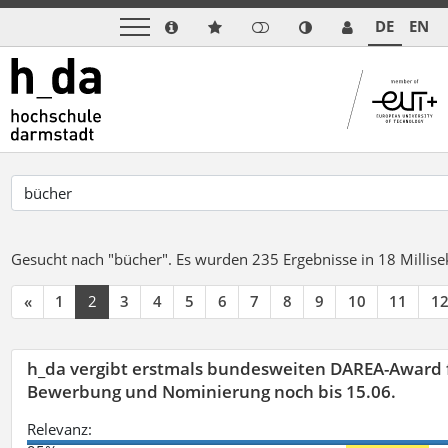
DE
EN
Gesucht nach "bücher".
Es wurden 235 Ergebnisse in 18 Milli
«
1
2
3
4
5
6
7
8
9
10
11
1
h_da vergibt erstmals bundesweiten DAREA-Award f
Bewerbung und Nominierung noch bis 15.06.
Relevanz: