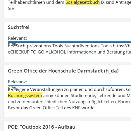
Teilhaberichtlinien und dem
Sozialgesetzbuch
IX sind Anträg
Sie
Suchtfrei
Relevanz:
92%
de/ Suchtpräventions-Tools Suchtpräventions-Tools https://
eCHECKUP TO GO ALKOHOL Informationen und Beratung für 
Green Office der Hochschule Darmstadt (h_da)
Relevanz:
87%
um eigene Veranstaltungen zu planen und durchzuführen. G
Buchungssystem
anny können Studierende, Lehrende und Mit
und zu den unterschiedlichen Nutzungsmöglichkeiten. Raum 
Bevor das Green Office Teil des KNE wurde
POE: "Outlook 2016 - Aufbau"