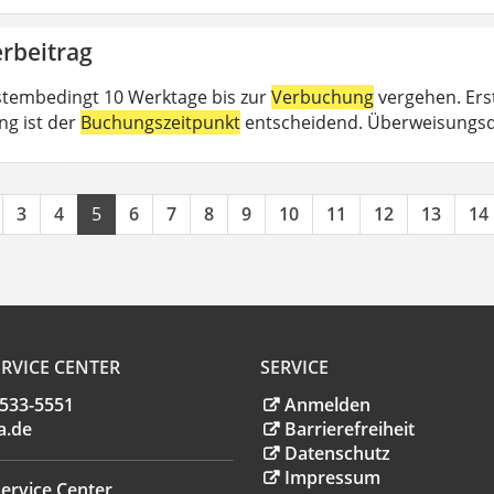
rbeitrag
tembedingt 10 Werktage bis zur
Verbuchung
vergehen. Erst
ng ist der
Buchungszeitpunkt
entscheidend. Überweisungsd
3
4
5
6
7
8
9
10
11
12
13
14
RVICE CENTER
SERVICE
.533-5551
Anmelden
a
.
de
Barrierefreiheit
Datenschutz
Impressum
ervice Center