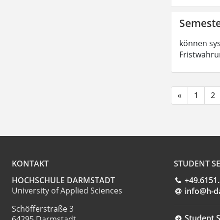
Semeste
können sys
Fristwahru
«
1
2
KONTAKT
STUDENT SE
HOCHSCHULE DARMSTADT
+49.6151
University of Applied Sciences
info@h-d
Schöfferstraße 3
Student S
64295 Darmstadt