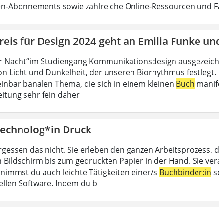
ten-Abonnements sowie zahlreiche Online-Ressourcen und 
eis für Design 2024 geht an Emilia Funke un
r Nacht“im Studiengang Kommunikationsdesign ausgezeichn
n Licht und Dunkelheit, der unseren Biorhythmus festlegt. D
inbar banalen Thema, die sich in einem kleinen
Buch
manife
eitung sehr fein daher
echnolog*in Druck
rgessen das nicht. Sie erleben den ganzen Arbeitsprozess, d
 Bildschirm bis zum gedruckten Papier in der Hand. Sie ver
nimmst du auch leichte Tätigkeiten einer/s
Buchbinder:in
so
ellen Software. Indem du b