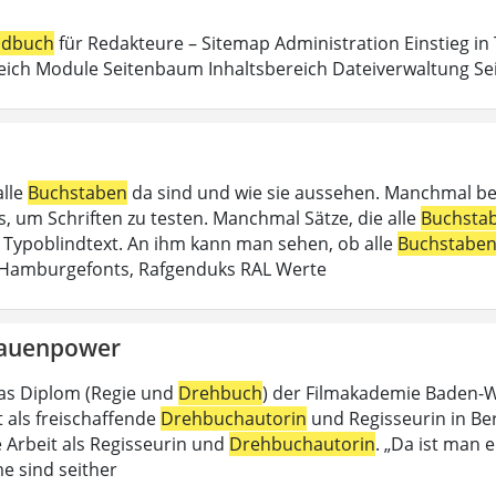
dbuch
für Redakteure – Sitemap Administration Einstieg in
eich Module Seitenbaum Inhaltsbereich Dateiverwaltung Sei
alle
Buchstaben
da sind und wie sie aussehen. Manchmal b
, um Schriften zu testen. Manchmal Sätze, die alle
Buchsta
in Typoblindtext. An ihm kann man sehen, ob alle
Buchstabe
 Hamburgefonts, Rafgenduks RAL Werte
rauenpower
as Diplom (Regie und
Drehbuch
) der Filmakademie Baden-Wü
t als freischaffende
Drehbuchautorin
und Regisseurin in Berli
e Arbeit als Regisseurin und
Drehbuchautorin
. „Da ist man e
e sind seither