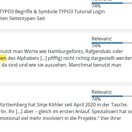
74%
 TYPO3 Begriffe & Symbole TYPO3 Tutorial Login
ten Seitentypen Seit
Relevanz:
74%
enutzt man Worte wie Hamburgefonts, Rafgenduks oder
ben
des Alphabets [...] pfiffig) nicht richtig dargestellt werde
n
da sind und wie sie aussehen. Manchmal benutzt man
Relevanz:
74%
rttemberg hat Sinje Köhler seit April 2020 in der Tasche.
n. Ihr [...] aber – gleich im ersten Anlauf. Spezialisiert hat s
motional viel mehr involviert in die Projekte.“ Vier ihrer