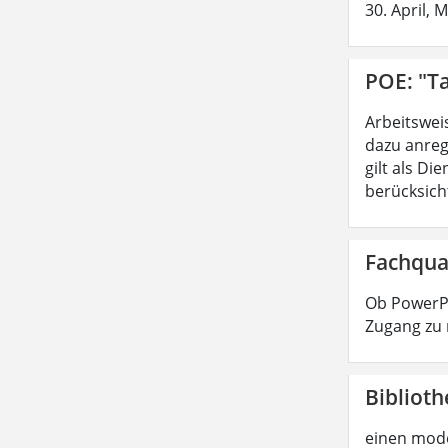
30. April, 
POE: "Ta
Arbeitswei
dazu anreg
gilt als D
berücksicht
Fachqua
Ob PowerPo
Zugang zu 
Biblioth
einen mode