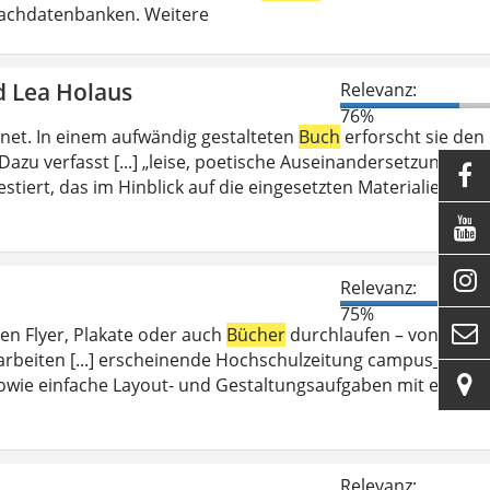
Fachdatenbanken. Weitere
d Lea Holaus
Relevanz:
76%
et. In einem aufwändig gestalteten
Buch
erforscht sie den
azu verfasst [...] „leise, poetische Auseinandersetzung mit

stiert, das im Hinblick auf die eingesetzten Materialien und


Relevanz:
75%

en Flyer, Plakate oder auch
Bücher
durchlaufen – von dem
arbeiten [...] erscheinende Hochschulzeitung campus_d.

wie einfache Layout- und Gestaltungsaufgaben mit einer
Relevanz: