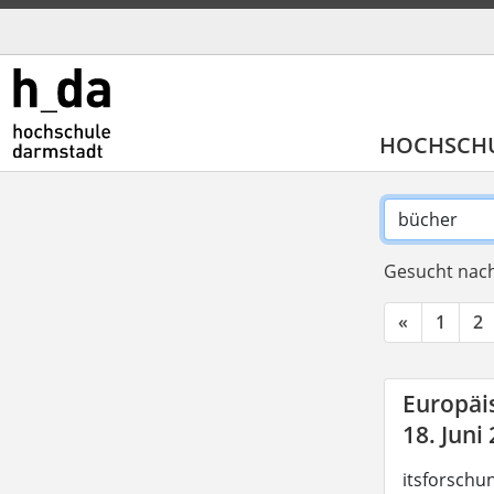
HOCHSCH
Gesucht nach
«
1
2
Europäis
18. Juni
itsforschu