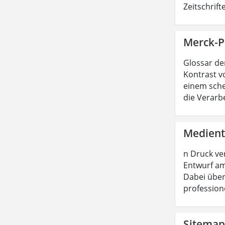
Zeitschrif
Merck-Pr
Glossar de
Kontrast vo
einem sche
die Verarb
Medient
n Druck ve
Entwurf am
Dabei über
profession
Sitemap