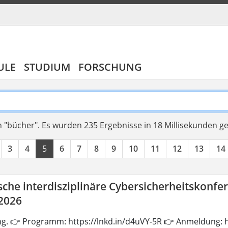
ULE
STUDIUM
FORSCHUNG
 "bücher".
Es wurden 235 Ergebnisse in 18 Millisekunden g
3
4
5
6
7
8
9
10
11
12
13
14
che interdisziplinäre Cybersicherheitskonfe
 2026
ng. 👉 Programm: https://lnkd.in/d4uVY-5R 👉 Anmeldung: h