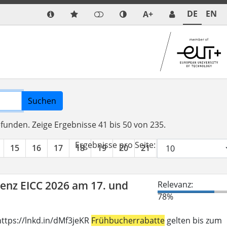
DE
EN
A+
Suchen
efunden.
Zeige Ergebnisse 41 bis 50 von 235.
Ergebnisse pro Seite:
15
16
17
18
19
20
21
22
23
24
renz EICC 2026 am 17. und
Relevanz:
78%
ttps://lnkd.in/dMf3jeKR
Frühbucherrabatte
gelten bis zum