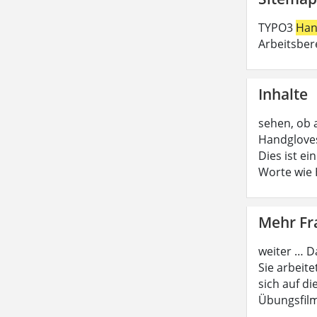
TYPO3
Han
Arbeitsber
Inhalte
sehen, ob 
Handgloves
Dies ist e
Worte wie
Mehr F
weiter … D
Sie arbeite
sich auf di
Übungsfilm