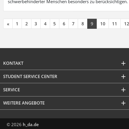
schwerbehinderter Menschen besonders zu berücksichtigen. Fa
«
1
2
3
4
5
6
7
8
9
10
11
1
KONTAKT
STUDENT SERVICE CENTER
SERVICE
WEITERE ANGEBOTE
© 2026
h_da.de