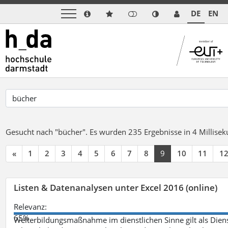
DE
EN
Gesucht nach "bücher".
Es wurden 235 Ergebnisse in 4 Millise
«
1
2
3
4
5
6
7
8
9
10
11
1
Listen & Datenanalysen unter Excel 2016 (online)
Relevanz:
65%
Weiterbildungsmaßnahme im dienstlichen Sinne gilt als Dien