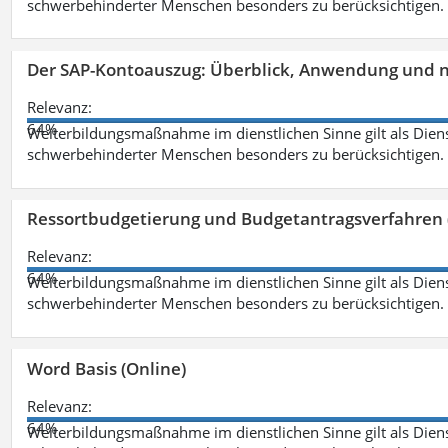
schwerbehinderter Menschen besonders zu berücksichtigen. Fa
Der SAP-Kontoauszug: Überblick, Anwendung und nü
Relevanz:
64%
Weiterbildungsmaßnahme im dienstlichen Sinne gilt als Dien
schwerbehinderter Menschen besonders zu berücksichtigen. Fa
Ressortbudgetierung und Budgetantragsverfahren 
Relevanz:
64%
Weiterbildungsmaßnahme im dienstlichen Sinne gilt als Dien
schwerbehinderter Menschen besonders zu berücksichtigen. Fa
Word Basis (Online)
Relevanz:
64%
Weiterbildungsmaßnahme im dienstlichen Sinne gilt als Dien