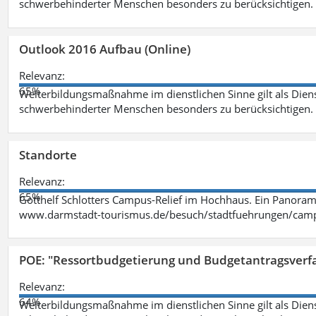
schwerbehinderter Menschen besonders zu berücksichtigen. Fa
Outlook 2016 Aufbau (Online)
Relevanz:
65%
Weiterbildungsmaßnahme im dienstlichen Sinne gilt als Dien
schwerbehinderter Menschen besonders zu berücksichtigen. Fa
Standorte
Relevanz:
65%
Gotthelf Schlotters Campus-Relief im Hochhaus. Ein Panorama
www.darmstadt-tourismus.de/besuch/stadtfuehrungen/cam
POE: "Ressortbudgetierung und Budgetantragsverf
Relevanz:
64%
Weiterbildungsmaßnahme im dienstlichen Sinne gilt als Dien