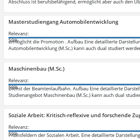
Abschluss ist berufsbefähigend, ermöglicht aber auch den Ü
Masterstudiengang Automobilentwicklung
Relevanz:
59%
ermöglicht die Promotion . Aufbau Eine detaillierte Darstellu
Automobilentwicklung (M.Sc.) kann auch dual studiert werde
Maschinenbau (M.Sc.)
Relevanz:
59%
Dienst der Beamtenlaufbahn. Aufbau Eine detaillierte Darstel
Studienangebot Maschinenbau (M.Sc.) kann auch dual studie
Soziale Arbeit: Kritisch-reflexive und forschende Zu
Relevanz:
59%
Praxisfeldern der Sozialen Arbeit. Eine detaillierte Darstellu