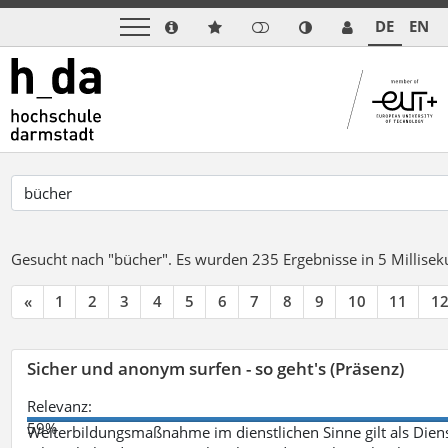
DE
EN
Gesucht nach "bücher".
Es wurden 235 Ergebnisse in 5 Millise
«
1
2
3
4
5
6
7
8
9
10
11
1
Sicher und anonym surfen - so geht's (Präsenz)
Relevanz:
59%
Weiterbildungsmaßnahme im dienstlichen Sinne gilt als Dien