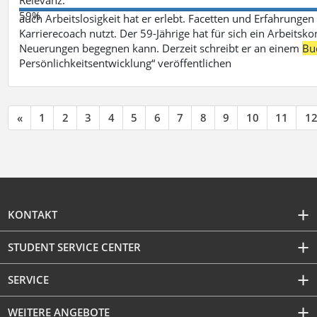
59%
auch Arbeitslosigkeit hat er erlebt. Facetten und Erfahrungen
Karrierecoach nutzt. Der 59-Jährige hat für sich ein Arbeitsk
Neuerungen begegnen kann. Derzeit schreibt er an einem
Bu
Persönlichkeitsentwicklung“ veröffentlichen
«
1
2
3
4
5
6
7
8
9
10
11
1
KONTAKT
STUDENT SERVICE CENTER
SERVICE
WEITERE ANGEBOTE