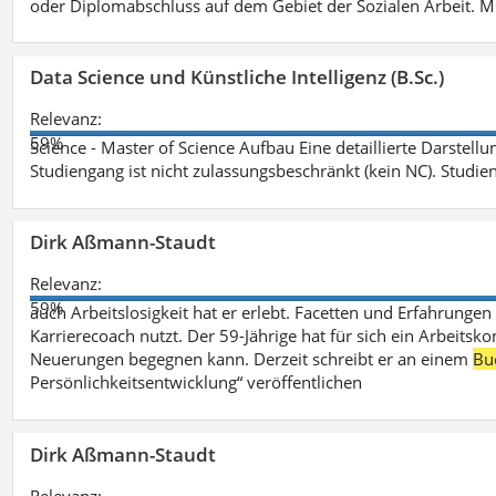
oder Diplomabschluss auf dem Gebiet der Sozialen Arbeit. M
Data Science und Künstliche Intelligenz (B.Sc.)
Relevanz:
59%
Science - Master of Science Aufbau Eine detaillierte Darstell
Studiengang ist nicht zulassungsbeschränkt (kein NC). Studie
Dirk Aßmann-Staudt
Relevanz:
59%
auch Arbeitslosigkeit hat er erlebt. Facetten und Erfahrungen
Karrierecoach nutzt. Der 59-Jährige hat für sich ein Arbeitsk
Neuerungen begegnen kann. Derzeit schreibt er an einem
Bu
Persönlichkeitsentwicklung“ veröffentlichen
Dirk Aßmann-Staudt
Relevanz: