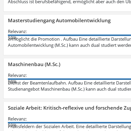
Abschluss ist berufsbefähigend, ermöglicht aber auch den Ü
Masterstudiengang Automobilentwicklung
Relevanz:
59%
ermöglicht die Promotion . Aufbau Eine detaillierte Darstellu
Automobilentwicklung (M.Sc.) kann auch dual studiert werde
Maschinenbau (M.Sc.)
Relevanz:
59%
Dienst der Beamtenlaufbahn. Aufbau Eine detaillierte Darstel
Studienangebot Maschinenbau (M.Sc.) kann auch dual studie
Soziale Arbeit: Kritisch-reflexive und forschende Zu
Relevanz:
59%
Praxisfeldern der Sozialen Arbeit. Eine detaillierte Darstellu