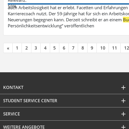
59%
auch Arbeitslosigkeit hat er erlebt. Facetten und Erfahrungen
Karrierecoach nutzt. Der 59-Jährige hat für sich ein Arbeitsk
Neuerungen begegnen kann. Derzeit schreibt er an einem
Bu
Persönlichkeitsentwicklung“ veröffentlichen
«
1
2
3
4
5
6
7
8
9
10
11
1
KONTAKT
STUDENT SERVICE CENTER
SERVICE
WEITERE ANGEBOTE