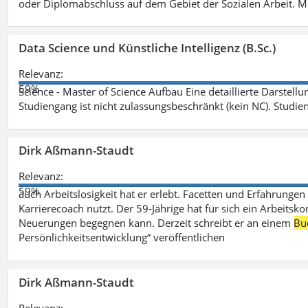
oder Diplomabschluss auf dem Gebiet der Sozialen Arbeit. M
Data Science und Künstliche Intelligenz (B.Sc.)
Relevanz:
59%
Science - Master of Science Aufbau Eine detaillierte Darstell
Studiengang ist nicht zulassungsbeschränkt (kein NC). Studie
Dirk Aßmann-Staudt
Relevanz:
59%
auch Arbeitslosigkeit hat er erlebt. Facetten und Erfahrungen
Karrierecoach nutzt. Der 59-Jährige hat für sich ein Arbeitsk
Neuerungen begegnen kann. Derzeit schreibt er an einem
Bu
Persönlichkeitsentwicklung“ veröffentlichen
Dirk Aßmann-Staudt
Relevanz: