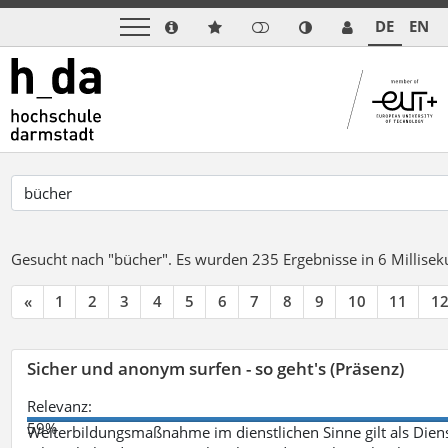
DE
EN
Gesucht nach "bücher".
Es wurden 235 Ergebnisse in 6 Millise
«
1
2
3
4
5
6
7
8
9
10
11
1
Sicher und anonym surfen - so geht's (Präsenz)
Relevanz:
59%
Weiterbildungsmaßnahme im dienstlichen Sinne gilt als Dien