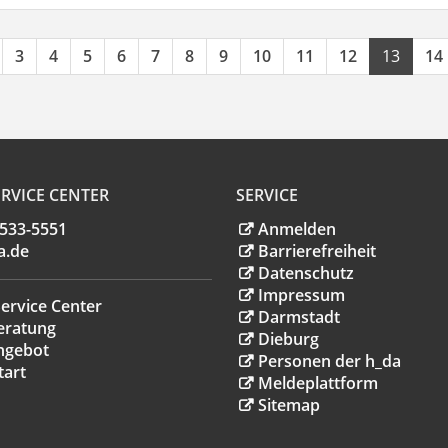
3
4
5
6
7
8
9
10
11
12
13
14
RVICE CENTER
SERVICE
.533-5551
Anmelden
a
.
de
Barrierefreiheit
Datenschutz
Impressum
ervice Center
Darmstadt
eratung
Dieburg
ngebot
Personen der h_da
tart
Meldeplattform
Sitemap