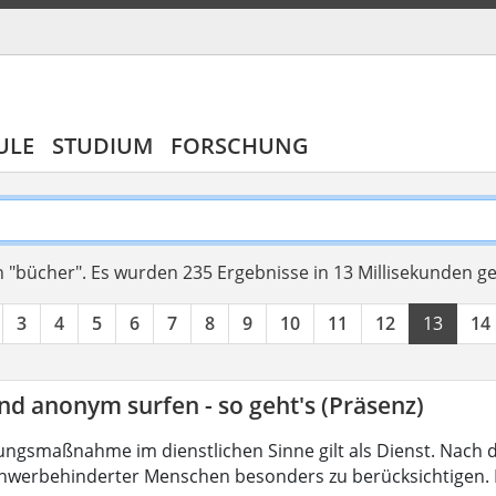
ULE
STUDIUM
FORSCHUNG
 "bücher".
Es wurden 235 Ergebnisse in 13 Millisekunden g
3
4
5
6
7
8
9
10
11
12
13
14
nd anonym surfen - so geht's (Präsenz)
ungsmaßnahme im dienstlichen Sinne gilt als Dienst. Nach 
hwerbehinderter Menschen besonders zu berücksichtigen. Fa