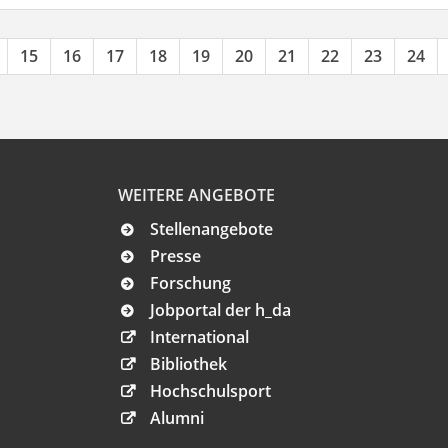
15
16
17
18
19
20
21
22
23
24
WEITERE ANGEBOTE
Stellenangebote
Presse
Forschung
Jobportal der h_da
International
Bibliothek
Hochschulsport
Alumni