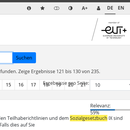
DE
EN
A+
Suchen
efunden.
Zeige Ergebnisse 121 bis 130 von 235.
Ergebnisse pro Seite:
15
16
17
18
19
20
21
22
23
24
Relevanz:
59%
den Teilhaberichtlinien und dem
Sozialgesetzbuch
IX sind
lls dies auf Sie