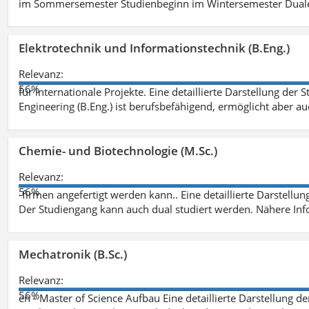
im Sommersemester Studienbeginn im Wintersemester Dual
Elektrotechnik und Informationstechnik (B.Eng.)
Relevanz:
56%
für internationale Projekte. Eine detaillierte Darstellung der 
Engineering (B.Eng.) ist berufsbefähigend, ermöglicht aber a
Chemie- und Biotechnologie (M.Sc.)
Relevanz:
56%
-firmen angefertigt werden kann.. Eine detaillierte Darstellu
Der Studiengang kann auch dual studiert werden. Nähere In
Mechatronik (B.Sc.)
Relevanz:
56%
en - Master of Science Aufbau Eine detaillierte Darstellung d