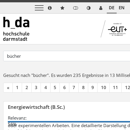
DE
EN
Gesucht nach "bücher".
Es wurden 235 Ergebnisse in 13 Milli
«
1
2
3
4
5
6
7
8
9
10
11
1
Energiewirtschaft (B.Sc.)
Relevanz:
56%
oder experimentellen Arbeiten. Eine detaillierte Darstellung 