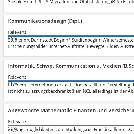
Soziale Arbeit PLUS Migration und Globalisierung (B.A.) ist ni
Kommunikationsdesign (Dipl.)
Relevanz:
56%
Studienort Darmstadt Beginn* Studienbeginn Wintersemeste
Erscheinungsbilder, Internet-Auftritte, Bewegte Bilder, Ausste
Informatik, Schwp. Kommunikation u. Medien (B.Sc
Relevanz:
56%
in einem Unternehmen erstellt. Eine detaillierte Darstellung 
ist nicht zulassungsbeschränkt (kein NC), allerdings ist der A
Angewandte Mathematik: Finanzen und Versicher
Relevanz:
56%
Zugangsmöglichkeiten zum Studiengang. Eine detaillierte Dar