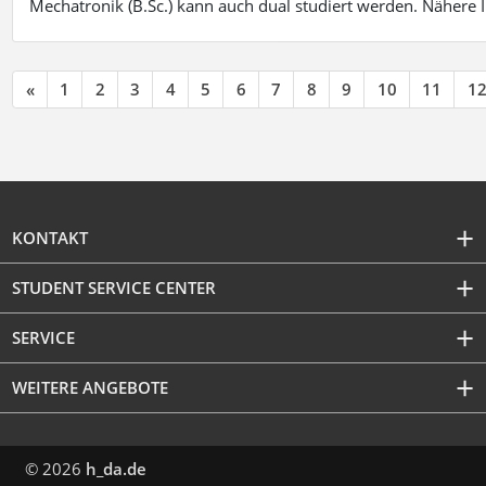
Mechatronik (B.Sc.) kann auch dual studiert werden. Nähere
«
1
2
3
4
5
6
7
8
9
10
11
1
KONTAKT
STUDENT SERVICE CENTER
SERVICE
WEITERE ANGEBOTE
© 2026
h_da.de