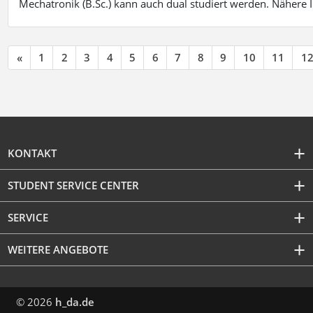
Mechatronik (B.Sc.) kann auch dual studiert werden. Nähere
«
1
2
3
4
5
6
7
8
9
10
11
1
KONTAKT
STUDENT SERVICE CENTER
SERVICE
WEITERE ANGEBOTE
© 2026
h_da.de