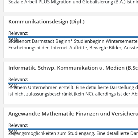
Soziale Arbeit PLUS Migration und Globalisierung (B.A.) ist ni
Kommunikationsdesign (Dipl.)
Relevanz:
56%
Studienort Darmstadt Beginn* Studienbeginn Wintersemeste
Erscheinungsbilder, Internet-Auftritte, Bewegte Bilder, Ausste
Informatik, Schwp. Kommunikation u. Medien (B.Sc
Relevanz:
56%
in einem Unternehmen erstellt. Eine detaillierte Darstellung 
ist nicht zulassungsbeschränkt (kein NC), allerdings ist der A
Angewandte Mathematik: Finanzen und Versicher
Relevanz:
56%
Zugangsmöglichkeiten zum Studiengang. Eine detaillierte Dar