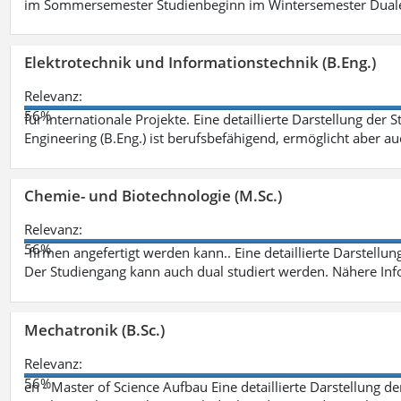
im Sommersemester Studienbeginn im Wintersemester Dual
Elektrotechnik und Informationstechnik (B.Eng.)
Relevanz:
56%
für internationale Projekte. Eine detaillierte Darstellung der 
Engineering (B.Eng.) ist berufsbefähigend, ermöglicht aber a
Chemie- und Biotechnologie (M.Sc.)
Relevanz:
56%
-firmen angefertigt werden kann.. Eine detaillierte Darstellu
Der Studiengang kann auch dual studiert werden. Nähere In
Mechatronik (B.Sc.)
Relevanz:
56%
en - Master of Science Aufbau Eine detaillierte Darstellung d