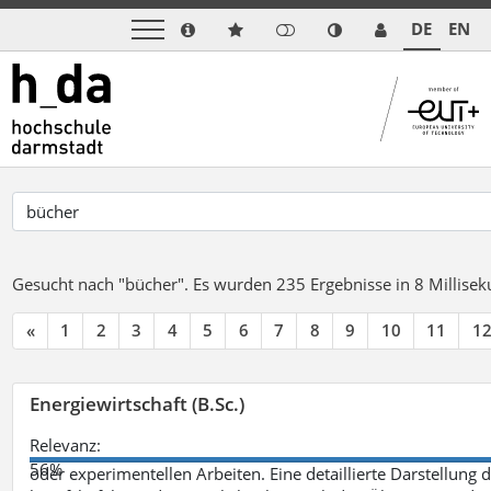
DE
EN
Gesucht nach "bücher".
Es wurden 235 Ergebnisse in 8 Millise
«
1
2
3
4
5
6
7
8
9
10
11
1
Energiewirtschaft (B.Sc.)
Relevanz:
56%
oder experimentellen Arbeiten. Eine detaillierte Darstellung 