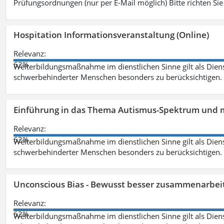
Prüfungsordnungen (nur per E-Mail möglich) Bitte richten Sie
Hospitation Informationsveranstaltung (Online)
Relevanz:
62%
Weiterbildungsmaßnahme im dienstlichen Sinne gilt als Dien
schwerbehinderter Menschen besonders zu berücksichtigen. Fa
Einführung in das Thema Autismus-Spektrum und m
Relevanz:
62%
Weiterbildungsmaßnahme im dienstlichen Sinne gilt als Dien
schwerbehinderter Menschen besonders zu berücksichtigen. Fa
Unconscious Bias - Bewusst besser zusammenarbeit
Relevanz:
62%
Weiterbildungsmaßnahme im dienstlichen Sinne gilt als Dien