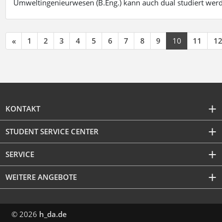
Umweltingenieurwesen (B.Eng.) kann auch dual studiert wer
«
1
2
3
4
5
6
7
8
9
10
11
1
KONTAKT
STUDENT SERVICE CENTER
SERVICE
WEITERE ANGEBOTE
© 2026
h_da.de