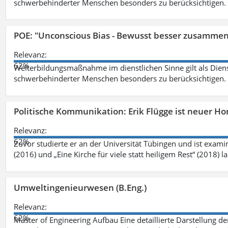
schwerbehinderter Menschen besonders zu berücksichtigen. Fa
POE: "Unconscious Bias - Bewusst besser zusamme
Relevanz:
62%
Weiterbildungsmaßnahme im dienstlichen Sinne gilt als Dien
schwerbehinderter Menschen besonders zu berücksichtigen. Fa
Politische Kommunikation: Erik Flügge ist neuer H
Relevanz:
62%
Zuvor studierte er an der Universität Tübingen und ist exami
(2016) und „Eine Kirche für viele statt heiligem Rest“ (2018) 
Umweltingenieurwesen (B.Eng.)
Relevanz:
62%
Master of Engineering Aufbau Eine detaillierte Darstellung de