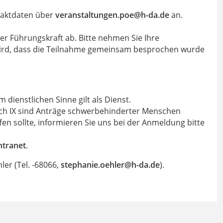
ntaktdaten über
veranstaltungen.poe@h-da
.
de
an.
mit Ihrer Führungskraft ab. Bitte nehmen Sie Ihre
h wird, dass die Teilnahme gemeinsam besprochen wurde
ienstlichen Sinne gilt als Dienst.
uch IX sind Anträge schwerbehinderter Menschen
ffen sollte, informieren Sie uns bei der Anmeldung bitte
ntranet
.
ler (Tel. -68066,
stephanie.oehler@h-da
.
de
).