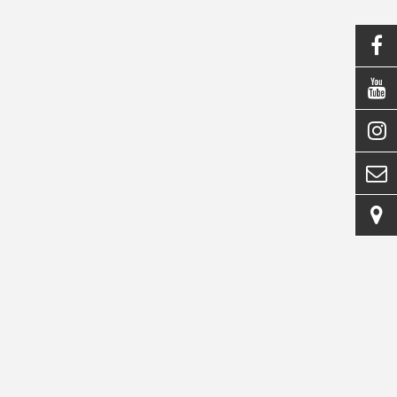




