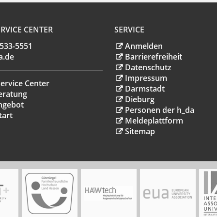
RVICE CENTER
SERVICE
.533-5551
Anmelden
a
.
de
Barrierefreiheit
Datenschutz
Impressum
ervice Center
Darmstadt
eratung
Dieburg
ngebot
Personen der h_da
tart
Meldeplattform
Sitemap