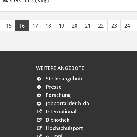
in Masterstudiengänge
15
16
17
18
19
20
21
22
23
24
WEITERE ANGEBOTE
Stellenangebote
Presse
Forschung
Jobportal der h_da
International
Bibliothek
Hochschulsport
Alumni