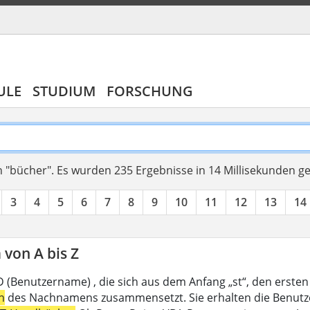
ULE
STUDIUM
FORSCHUNG
 "bücher".
Es wurden 235 Ergebnisse in 14 Millisekunden g
3
4
5
6
7
8
9
10
11
12
13
14
von A bis Z
D (Benutzername) , die sich aus dem Anfang „st“, den ersten
n
des Nachnamens zusammensetzt. Sie erhalten die Benutzer-I