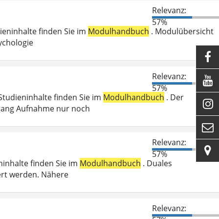
Relevanz:
57%
dieninhalte finden Sie im
Modulhandbuch
. Modulübersicht
ychologie

Relevanz:

57%
 Studieninhalte finden Sie im
Modulhandbuch
. Der

Zugang Aufnahme nur noch

Relevanz:

57%
ninhalte finden Sie im
Modulhandbuch
. Duales
ert werden. Nähere
Relevanz: