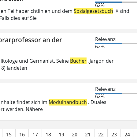
62%
den Teilhaberichtlinien und dem
Sozialgesetzbuch
IX sind
lls dies auf Sie
orarprofessor an der
Relevanz:
62%
olitologe und Germanist. Seine
Bücher
„Jargon der
018) landeten
Relevanz:
62%
inhalte findet sich im
Modulhandbuch
. Duales
ert werden. Nähere
15
16
17
18
19
20
21
22
23
24