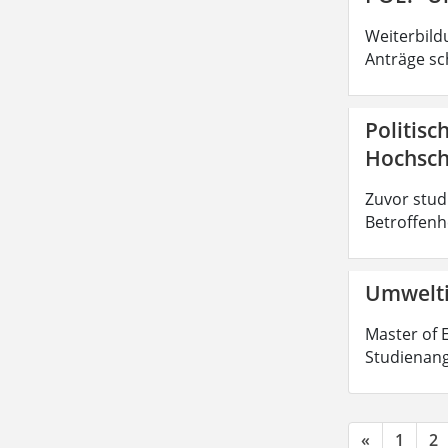
Weiterbild
Anträge sc
Politisc
Hochsch
Zuvor stud
Betroffenhe
Umwelti
Master of E
Studienang
«
1
2