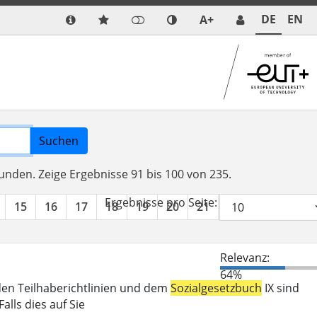
DE
EN
A+
Suchen
funden.
Zeige Ergebnisse 91 bis 100 von 235.
Ergebnisse pro Seite:
15
16
17
18
19
20
21
22
23
24
Relevanz:
64%
den Teilhaberichtlinien und dem
Sozialgesetzbuch
IX sind
lls dies auf Sie