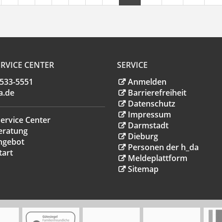
RVICE CENTER
SERVICE
.533-5551
Anmelden
a
.
de
Barrierefreiheit
Datenschutz
Impressum
ervice Center
Darmstadt
eratung
Dieburg
ngebot
Personen der h_da
tart
Meldeplattform
Sitemap