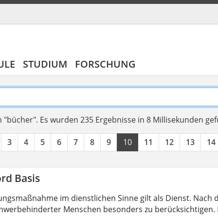
ULE
STUDIUM
FORSCHUNG
 "bücher".
Es wurden 235 Ergebnisse in 8 Millisekunden ge
3
4
5
6
7
8
9
10
11
12
13
14
rd Basis
ungsmaßnahme im dienstlichen Sinne gilt als Dienst. Nach 
hwerbehinderter Menschen besonders zu berücksichtigen. Fa