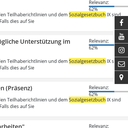
Relevanz:
62%
den Teilhaberichtlinien und dem
Sozialgesetzbuch
IX sind
lls dies auf Sie


gliche Unterstützung im
Relevanz:
62%

den Teilhaberichtlinien und dem
Sozialgesetzbuch
IX sind

lls dies auf Sie

n (Präsenz)
Relevanz:
62%
den Teilhaberichtlinien und dem
Sozialgesetzbuch
IX sind
lls dies auf Sie
rbeiten"
Relevanz: