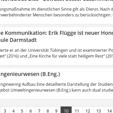
ungsmaßnahme im dienstlichen Sinne gilt als Dienst. Nach 
hwerbehinderter Menschen besonders zu berücksichtigen. Fa
he Kommunikation: Erik Flügge ist neuer Hon
ule Darmstadt
ierte er an der Universität Tübingen und ist examinierter P
it“ (2016) und „Eine Kirche für viele statt heiligem Rest“ (2
ngenieurwesen (B.Eng.)
ngineering Aufbau Eine detaillierte Darstellung der Studien
ebot Umweltingenieurwesen (B.Eng.) kann auch dual studi
3
4
5
6
7
8
9
10
11
12
13
14