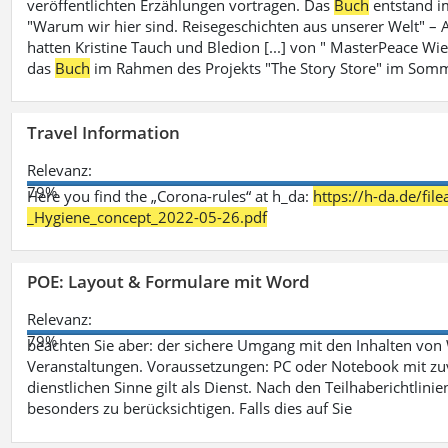
veröffentlichten Erzählungen vortragen. Das
Buch
entstand i
"Warum wir hier sind. Reisegeschichten aus unserer Welt" – A
hatten Kristine Tauch und Bledion [...] von " MasterPeace Wi
das
Buch
im Rahmen des Projekts "The Story Store" im Somm
Travel Information
Relevanz:
79%
Here you find the „Corona-rules“ at h_da:
https://h-da.de/fi
_Hygiene_concept_2022-05-26.pdf
POE: Layout & Formulare mit Word
Relevanz:
79%
beachten Sie aber: der sichere Umgang mit den Inhalten von
Veranstaltungen. Voraussetzungen: PC oder Notebook mit zu
dienstlichen Sinne gilt als Dienst. Nach den Teilhaberichtlin
besonders zu berücksichtigen. Falls dies auf Sie