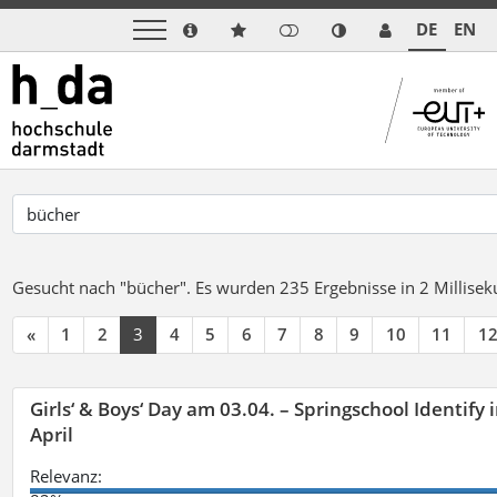
DE
EN
Gesucht nach "bücher".
Es wurden 235 Ergebnisse in 2 Millise
«
1
2
3
4
5
6
7
8
9
10
11
1
Girls‘ & Boys‘ Day am 03.04. – Springschool Identify
April
Relevanz: