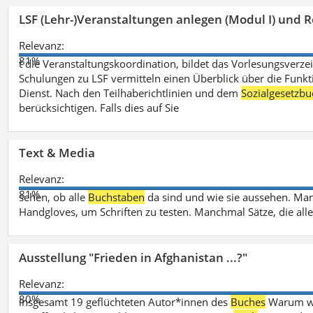
LSF (Lehr-)Veranstaltungen anlegen (Modul I) und R
Relevanz:
81%
t die Veranstaltungskoordination, bildet das Vorlesungsverze
Schulungen zu LSF vermitteln einen Überblick über die Funkt
Dienst. Nach den Teilhaberichtlinien und dem
Sozialgesetzbu
berücksichtigen. Falls dies auf Sie
Text & Media
Relevanz:
81%
sehen, ob alle
Buchstaben
da sind und wie sie aussehen. M
Handgloves, um Schriften zu testen. Manchmal Sätze, die all
Ausstellung "Frieden in Afghanistan ...?"
Relevanz:
80%
insgesamt 19 geflüchteten Autor*innen des
Buches
Warum wir