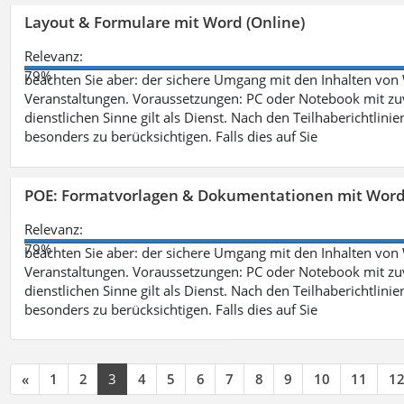
Layout & Formulare mit Word (Online)
Relevanz:
79%
beachten Sie aber: der sichere Umgang mit den Inhalten von
Veranstaltungen. Voraussetzungen: PC oder Notebook mit zu
dienstlichen Sinne gilt als Dienst. Nach den Teilhaberichtlin
besonders zu berücksichtigen. Falls dies auf Sie
POE: Formatvorlagen & Dokumentationen mit Wor
Relevanz:
79%
beachten Sie aber: der sichere Umgang mit den Inhalten von
Veranstaltungen. Voraussetzungen: PC oder Notebook mit zu
dienstlichen Sinne gilt als Dienst. Nach den Teilhaberichtlin
besonders zu berücksichtigen. Falls dies auf Sie
«
1
2
3
4
5
6
7
8
9
10
11
1