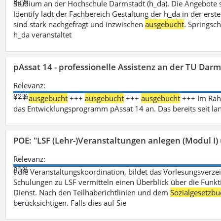
82%
Studium an der Hochschule Darmstadt (h_da). Die Angebote 
Identify lädt der Fachbereich Gestaltung der h_da in der ers
sind stark nachgefragt und inzwischen
ausgebucht
. Springsc
h_da veranstaltet
pAssat 14 - professionelle Assistenz an der TU Dar
Relevanz:
82%
+++
ausgebucht
+++
ausgebucht
+++
ausgebucht
+++ Im Rahm
das Entwicklungsprogramm pAssat 14 an. Das bereits seit l
POE: "LSF (Lehr-)Veranstaltungen anlegen (Modul I)
Relevanz:
81%
t die Veranstaltungskoordination, bildet das Vorlesungsverze
Schulungen zu LSF vermitteln einen Überblick über die Funkt
Dienst. Nach den Teilhaberichtlinien und dem
Sozialgesetzbu
berücksichtigen. Falls dies auf Sie