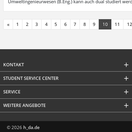
Umweltingenieurwesen (B.Eng.) kann auch dual studiert wer
«
1
2
3
4
5
6
7
8
9
10
11
1
KONTAKT
STUDENT SERVICE CENTER
SERVICE
WEITERE ANGEBOTE
© 2026
h_da.de