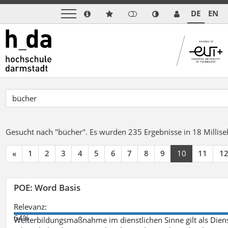
DE
EN
Gesucht nach "bücher".
Es wurden 235 Ergebnisse in 18 Milli
«
1
2
3
4
5
6
7
8
9
10
11
1
POE: Word Basis
Relevanz:
64%
Weiterbildungsmaßnahme im dienstlichen Sinne gilt als Dien