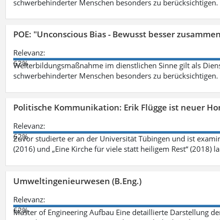
schwerbehinderter Menschen besonders zu berücksichtigen. Fa
POE: "Unconscious Bias - Bewusst besser zusamme
Relevanz:
62%
Weiterbildungsmaßnahme im dienstlichen Sinne gilt als Dien
schwerbehinderter Menschen besonders zu berücksichtigen. Fa
Politische Kommunikation: Erik Flügge ist neuer H
Relevanz:
62%
Zuvor studierte er an der Universität Tübingen und ist exami
(2016) und „Eine Kirche für viele statt heiligem Rest“ (2018) 
Umweltingenieurwesen (B.Eng.)
Relevanz:
62%
Master of Engineering Aufbau Eine detaillierte Darstellung de