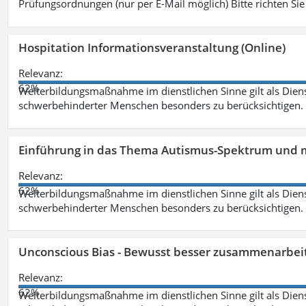
Prüfungsordnungen (nur per E-Mail möglich) Bitte richten Sie
Hospitation Informationsveranstaltung (Online)
Relevanz:
62%
Weiterbildungsmaßnahme im dienstlichen Sinne gilt als Dien
schwerbehinderter Menschen besonders zu berücksichtigen. Fa
Einführung in das Thema Autismus-Spektrum und m
Relevanz:
62%
Weiterbildungsmaßnahme im dienstlichen Sinne gilt als Dien
schwerbehinderter Menschen besonders zu berücksichtigen. Fa
Unconscious Bias - Bewusst besser zusammenarbeit
Relevanz:
62%
Weiterbildungsmaßnahme im dienstlichen Sinne gilt als Dien