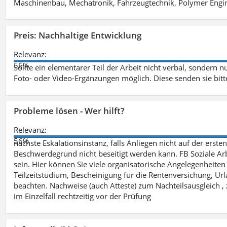
Maschinenbau, Mechatronik, Fahrzeugtechnik, Polymer Engine
Preis: Nachhaltige Entwicklung
Relevanz:
56%
Sollte ein elementarer Teil der Arbeit nicht verbal, sondern n
Foto- oder Video-Ergänzungen möglich. Diese senden sie bitt
Probleme lösen - Wer hilft?
Relevanz:
56%
nächste Eskalationsinstanz, falls Anliegen nicht auf der ers
Beschwerdegrund nicht beseitigt werden kann. FB Soziale Arbe
sein. Hier können Sie viele organisatorische Angelegenheiten 
Teilzeitstudium, Bescheinigung für die Rentenversichung, Ur
beachten. Nachweise (auch Atteste) zum Nachteilsausgleich , 
im Einzelfall rechtzeitig vor der Prüfung