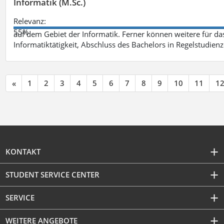
Informatik (M.Sc.)
Relevanz:
55%
auf dem Gebiet der Informatik. Ferner können weitere für das
Informatiktätigkeit, Abschluss des Bachelors in Regelstudienz
«
1
2
3
4
5
6
7
8
9
10
11
1
KONTAKT
STUDENT SERVICE CENTER
SERVICE
WEITERE ANGEBOTE