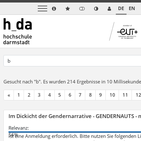
DE
EN
Gesucht nach "b".
Es wurden 214 Ergebnisse in 10 Millisekund
«
1
2
3
4
5
6
7
8
9
10
11
1
Im Dickicht der Gendernarrative - GENDERNAUTS - 
Relevanz:
56%
ist eine Anmeldung erforderlich. Bitte nutzen Sie folgenden 