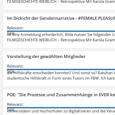
FILMGESCHICHTE WEIBLICH – Retrospektive Mit Karola Grama
Im Dickicht der Gendernarrative - #FEMALE PLEASUR
Relevanz:
56%
ist eine Anmeldung erforderlich. Bitte nutzen Sie folgenden 
FILMGESCHICHTE WEIBLICH – Retrospektive Mit Karola Grama
Vorstellung der gewählten Mitglieder
Relevanz:
56%
die Hilfskräfte entscheiden könnten? Und sonst so? Batuhan H
studentische Hilfskraft in Form eines Tutors im FBW. Ich kand
POE: "Die Prozesse und Zusammenhänge in EVER k
Relevanz:
56%
Universitäten und Hochschulen zu digitalisieren und die Ver