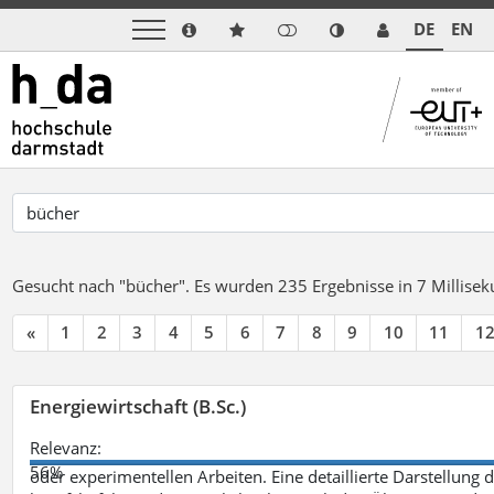
DE
EN
Gesucht nach "bücher".
Es wurden 235 Ergebnisse in 7 Millise
«
1
2
3
4
5
6
7
8
9
10
11
1
Energiewirtschaft (B.Sc.)
Relevanz:
56%
oder experimentellen Arbeiten. Eine detaillierte Darstellung 