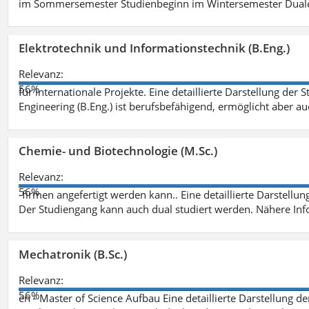
im Sommersemester Studienbeginn im Wintersemester Dual
Elektrotechnik und Informationstechnik (B.Eng.)
Relevanz:
56%
für internationale Projekte. Eine detaillierte Darstellung der 
Engineering (B.Eng.) ist berufsbefähigend, ermöglicht aber a
Chemie- und Biotechnologie (M.Sc.)
Relevanz:
56%
-firmen angefertigt werden kann.. Eine detaillierte Darstellu
Der Studiengang kann auch dual studiert werden. Nähere In
Mechatronik (B.Sc.)
Relevanz:
56%
en - Master of Science Aufbau Eine detaillierte Darstellung d