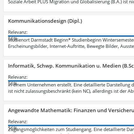
Soziale Arbeit PLUS Migration und Globalisierung (B.A.) ist ni
Kommunikationsdesign (Dipl.)
Relevanz:
56%
Studienort Darmstadt Beginn* Studienbeginn Wintersemeste
Erscheinungsbilder, Internet-Auftritte, Bewegte Bilder, Ausste
Informatik, Schwp. Kommunikation u. Medien (B.Sc
Relevanz:
56%
in einem Unternehmen erstellt. Eine detaillierte Darstellung 
ist nicht zulassungsbeschränkt (kein NC), allerdings ist der A
Angewandte Mathematik: Finanzen und Versicher
Relevanz:
56%
Zugangsmöglichkeiten zum Studiengang. Eine detaillierte Dar