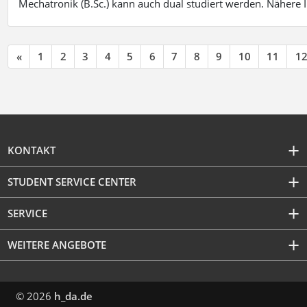
Mechatronik (B.Sc.) kann auch dual studiert werden. Nähere
«
1
2
3
4
5
6
7
8
9
10
11
1
KONTAKT
STUDENT SERVICE CENTER
SERVICE
WEITERE ANGEBOTE
© 2026
h_da.de