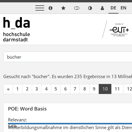
DE
EN
Gesucht nach "bücher".
Es wurden 235 Ergebnisse in 13 Milli
«
1
2
3
4
5
6
7
8
9
10
11
1
POE: Word Basis
Relevanz:
64%
Weiterbildungsmaßnahme im dienstlichen Sinne gilt als Dien