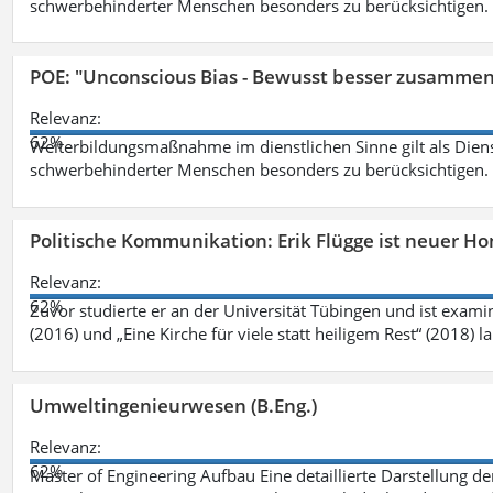
schwerbehinderter Menschen besonders zu berücksichtigen. Fa
POE: "Unconscious Bias - Bewusst besser zusamme
Relevanz:
62%
Weiterbildungsmaßnahme im dienstlichen Sinne gilt als Dien
schwerbehinderter Menschen besonders zu berücksichtigen. Fa
Politische Kommunikation: Erik Flügge ist neuer H
Relevanz:
62%
Zuvor studierte er an der Universität Tübingen und ist exami
(2016) und „Eine Kirche für viele statt heiligem Rest“ (2018) 
Umweltingenieurwesen (B.Eng.)
Relevanz:
62%
Master of Engineering Aufbau Eine detaillierte Darstellung de