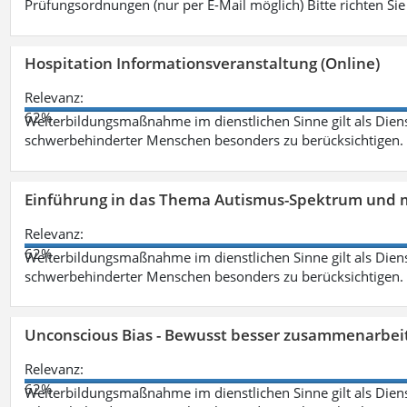
Prüfungsordnungen (nur per E-Mail möglich) Bitte richten Sie
Hospitation Informationsveranstaltung (Online)
Relevanz:
62%
Weiterbildungsmaßnahme im dienstlichen Sinne gilt als Dien
schwerbehinderter Menschen besonders zu berücksichtigen. Fa
Einführung in das Thema Autismus-Spektrum und m
Relevanz:
62%
Weiterbildungsmaßnahme im dienstlichen Sinne gilt als Dien
schwerbehinderter Menschen besonders zu berücksichtigen. Fa
Unconscious Bias - Bewusst besser zusammenarbeit
Relevanz:
62%
Weiterbildungsmaßnahme im dienstlichen Sinne gilt als Dien