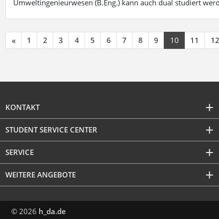
Umweltingenieurwesen (B.Eng.) kann auch dual studiert wer
«
1
2
3
4
5
6
7
8
9
10
11
1
KONTAKT
STUDENT SERVICE CENTER
SERVICE
WEITERE ANGEBOTE
© 2026
h_da.de