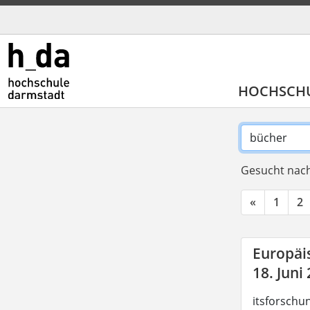
HOCHSCH
Gesucht nach
«
1
2
Europäis
18. Juni
itsforschu