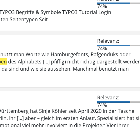
74%
 TYPO3 Begriffe & Symbole TYPO3 Tutorial Login
ten Seitentypen Seit
Relevanz:
74%
enutzt man Worte wie Hamburgefonts, Rafgenduks oder
ben
des Alphabets [...] pfiffig) nicht richtig dargestellt werde
n
da sind und wie sie aussehen. Manchmal benutzt man
Relevanz:
74%
rttemberg hat Sinje Köhler seit April 2020 in der Tasche.
n. Ihr [...] aber – gleich im ersten Anlauf. Spezialisiert hat s
motional viel mehr involviert in die Projekte.“ Vier ihrer