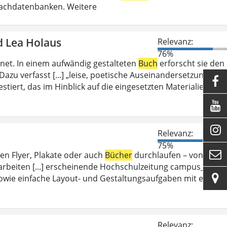
Fachdatenbanken. Weitere
d Lea Holaus
Relevanz:
76%
et. In einem aufwändig gestalteten
Buch
erforscht sie den
azu verfasst [...] „leise, poetische Auseinandersetzung mit

stiert, das im Hinblick auf die eingesetzten Materialien und


Relevanz:
75%

en Flyer, Plakate oder auch
Bücher
durchlaufen – von dem
arbeiten [...] erscheinende Hochschulzeitung campus_d.

wie einfache Layout- und Gestaltungsaufgaben mit einer
Relevanz: