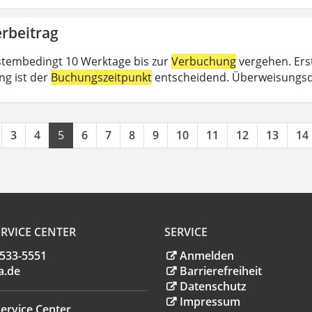
rbeitrag
tembedingt 10 Werktage bis zur
Verbuchung
vergehen. Erst
ng ist der
Buchungszeitpunkt
entscheidend. Überweisungsd
3
4
5
6
7
8
9
10
11
12
13
14
RVICE CENTER
SERVICE
.533-5551
Anmelden
a
.
de
Barrierefreiheit
Datenschutz
Impressum
ervice Center