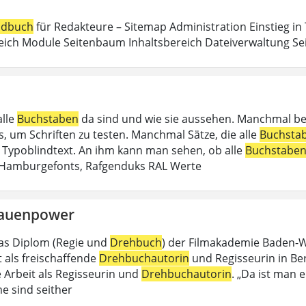
dbuch
für Redakteure – Sitemap Administration Einstieg in
eich Module Seitenbaum Inhaltsbereich Dateiverwaltung Sei
alle
Buchstaben
da sind und wie sie aussehen. Manchmal b
, um Schriften zu testen. Manchmal Sätze, die alle
Buchsta
in Typoblindtext. An ihm kann man sehen, ob alle
Buchstabe
 Hamburgefonts, Rafgenduks RAL Werte
rauenpower
as Diplom (Regie und
Drehbuch
) der Filmakademie Baden-Wü
t als freischaffende
Drehbuchautorin
und Regisseurin in Berli
e Arbeit als Regisseurin und
Drehbuchautorin
. „Da ist man e
e sind seither