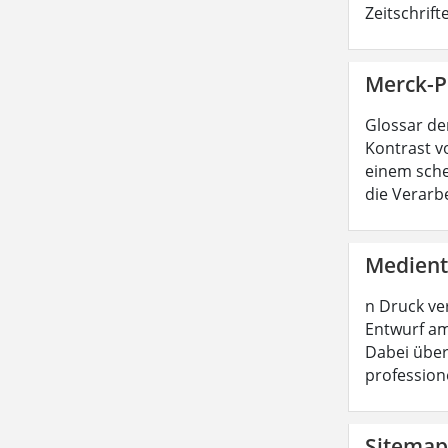
Zeitschrif
Merck-Pr
Glossar de
Kontrast vo
einem sche
die Verarb
Medient
n Druck ve
Entwurf am
Dabei über
profession
Sitemap