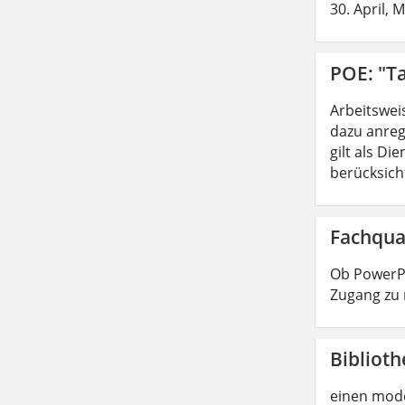
30. April, 
POE: "Ta
Arbeitswei
dazu anreg
gilt als D
berücksicht
Fachqua
Ob PowerPo
Zugang zu 
Biblioth
einen mode