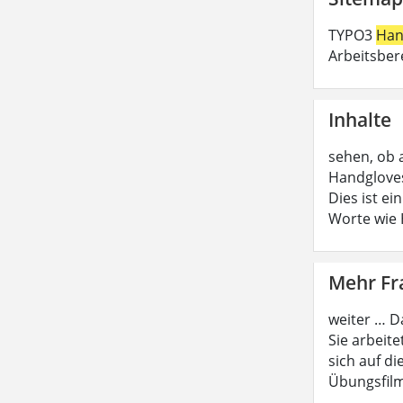
TYPO3
Han
Arbeitsber
Inhalte
sehen, ob 
Handgloves
Dies ist e
Worte wie
Mehr F
weiter … D
Sie arbeite
sich auf di
Übungsfilm