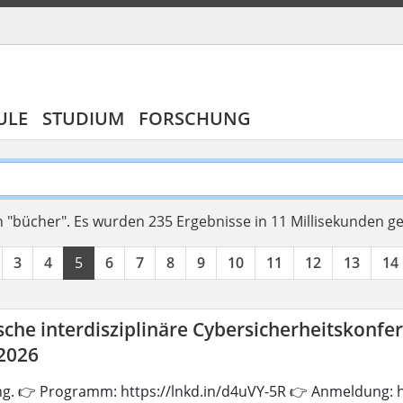
ULE
STUDIUM
FORSCHUNG
 "bücher".
Es wurden 235 Ergebnisse in 11 Millisekunden g
3
4
5
6
7
8
9
10
11
12
13
14
che interdisziplinäre Cybersicherheitskonfe
 2026
ng. 👉 Programm: https://lnkd.in/d4uVY-5R 👉 Anmeldung: h