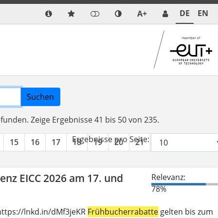
DE
EN
A+
Suchen
efunden.
Zeige Ergebnisse 41 bis 50 von 235.
Ergebnisse pro Seite:
15
16
17
18
19
20
21
22
23
24
renz EICC 2026 am 17. und
Relevanz:
78%
ttps://lnkd.in/dMf3jeKR
Frühbucherrabatte
gelten bis zum