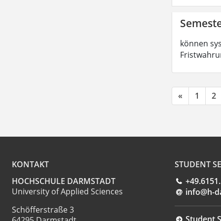
Semeste
können sys
Fristwahru
«
1
2
KONTAKT
STUDENT SE
HOCHSCHULE DARMSTADT
+49.6151
University of Applied Sciences
info@h-d
Schöfferstraße 3
Student S
64295 Darmstadt