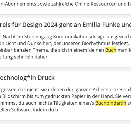
ten-Abonnements sowie zahlreiche Online-Ressourcen und 
eis für Design 2024 geht an Emilia Funke un
r Nacht“im Studiengang Kommunikationsdesign ausgezeichn
n Licht und Dunkelheit, der unseren Biorhythmus festlegt. D
inbar banalen Thema, die sich in einem kleinen
Buch
manife
eitung sehr fein daher
echnolog*in Druck
rgessen das nicht. Sie erleben den ganzen Arbeitsprozess, d
 Bildschirm bis zum gedruckten Papier in der Hand. Sie ver
nimmst du auch leichte Tätigkeiten einer/s
Buchbinder:in
so
ellen Software. Indem du b