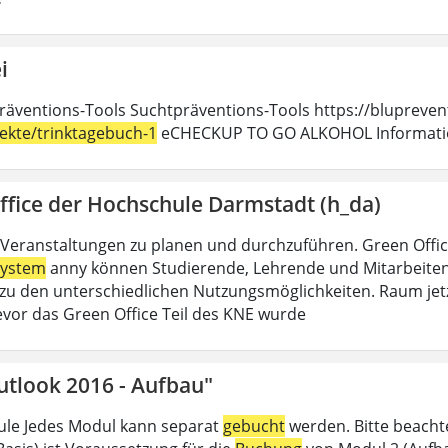
i
räventions-Tools Suchtpräventions-Tools https://blupreven
jekte/trinktagebuch-1
eCHECKUP TO GO ALKOHOL Information
ffice der Hochschule Darmstadt (h_da)
Veranstaltungen zu planen und durchzuführen. Green Offi
ystem
anny können Studierende, Lehrende und Mitarbeitend
u den unterschiedlichen Nutzungsmöglichkeiten. Raum jet
evor das Green Office Teil des KNE wurde
utlook 2016 - Aufbau"
le Jedes Modul kann separat
gebucht
werden. Bitte beacht