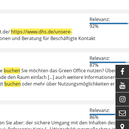
Relevanz:
92%
t.de/
https://www.dhs.de/unsere-
en und Beratung für Beschäftigte Kontakt
Relevanz:
87%
ce
buchen
Sie möchten das Green Office nutzen? Über das

e den Raum einfach [...] auch weitere Informationen zum
zt
buchen
oder mehr über Nutzungsmöglichkeiten erfahren


Relevanz:

86%
en Sie aber: der sichere Umgang mit den Inhalten des
