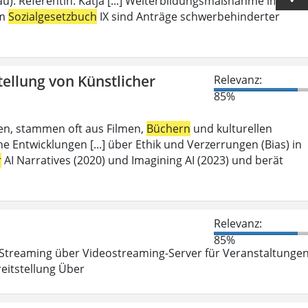
u). Referentin: Katja [...] Weiterbildungsmaßnahme im
em
Sozialgesetzbuch
IX sind Anträge schwerbehinderter
tellung von Künstlicher
Relevanz:
85%
aben, stammen oft aus Filmen,
Büchern
und kulturellen
 Entwicklungen [...] über Ethik und Verzerrungen (Bias) in
r
AI Narratives (2020) und Imagining AI (2023) und berät
Relevanz:
85%
Streaming über Videostreaming-Server für Veranstaltunge
eitstellung Über