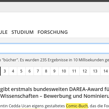
ULE
STUDIUM
FORSCHUNG
 "bücher".
Es wurden 235 Ergebnisse in 10 Millisekunden g
3
4
5
6
7
8
9
10
11
12
13
14
rgibt erstmals bundesweiten DAREA-Award fü
-Wissenschaften – Bewerbung und Nominierun
ntin Cedda Ucan eigens gestaltetes
Comic-Buch
, das die 