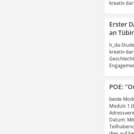
kreativ dar
Erster 
an Tübi
h_da-Stude
kreativ dar
Geschlecht
Engagement 
POE: "Ou
beide Modu
Moduls 1 (
Adressverw
Datum: Mit
Teilhaberi
dies auf Si