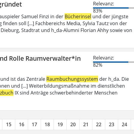
gründet
Relevanz:
83%
auspieler Samuel Finzi in der
Bücherinsel
und der jüngste
inden soll [...] Fachbereichs Media, Sylvia Tautz von der
Dieburg, Stadtrat und h_da-Alumni Florian Ahhy sowie von
und Rolle Raumverwalter*in
Relevanz:
82%
 und ist das Zentrale
Raumbuchungssystem
der h_da. Die
ionen und [...] Weiterbildungsmaßnahme im dienstlichen
tzbuch
IX sind Anträge schwerbehinderter Menschen
15
16
17
18
19
20
21
22
23
24