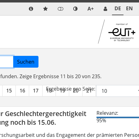
DE
EN
A+
Suchen
efunden.
Zeige Ergebnisse 11 bis 20 von 235.
Ergebnisse pro Seite:
15
16
17
18
19
20
21
22
23
24
r Geschlechtergerechtigkeit
Relevanz:
95%
g noch bis 15.06.
Forschungsarbeit und das Engagement der prämierten Perso