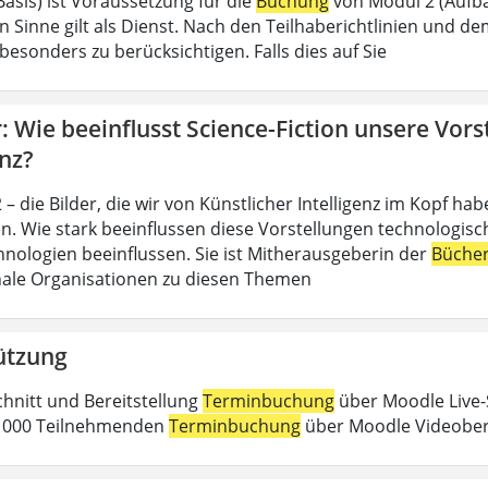
Basis) ist Voraussetzung für die
Buchung
von Modul 2 (Aufba
n Sinne gilt als Dienst. Nach den Teilhaberichtlinien und d
esonders zu berücksichtigen. Falls dies auf Sie
 Wie beeinflusst Science-Fiction unsere Vors
enz?
– die Bilder, die wir von Künstlicher Intelligenz im Kopf h
n. Wie stark beeinflussen diese Vorstellungen technologische
nologien beeinflussen. Sie ist Mitherausgeberin der
Büche
nale Organisationen zu diesen Themen
ützung
chnitt und Bereitstellung
Terminbuchung
über Moodle Live-
 1000 Teilnehmenden
Terminbuchung
über Moodle Videober