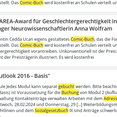
stellt. Das
Comic-Buch
wird kostenfrei an Schulen verteilt un
DAREA-Award für Geschlechtergerechtigkeit i
nger Neurowissenschaftlerin Anna Wolfram
ntin Cedda Ucan eigens gestaltetes
Comic-Buch
, das die 
stellt. Das
Comic-Buch
wird kostenfrei an Schulen verteilt un
ergerechtigkeit vorantreiben. Unkonventionell ist der Preis
der Preisträgerin illustriert. Es wird kostenfrei
tlook 2016 - Basis"
le Jedes Modul kann separat
gebucht
werden. Bitte beacht
Basis) ist Voraussetzung für die
Buchung
von Modul 2 (Aufbau
altung Kontakteinträge verwalten Arbeiten mit dem
Adres
twoch, 28.02.2024 und Donnerstag, 29 [...] Weiterbildungsm
chtlinien und dem
Sozialgesetzbuch
IX sind Anträge schwerb
e