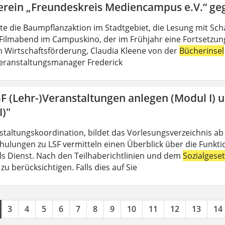
erein „Freundeskreis Mediencampus e.V.“ ge
lte die Baumpflanzaktion im Stadtgebiet, die Lesung mit Sch
Filmabend im Campuskino, der im Frühjahr eine Fortsetzung f
n Wirtschaftsförderung, Claudia Kleene von der
Bücherinsel
eranstaltungsmanager Frederick
SF (Lehr-)Veranstaltungen anlegen (Modul I) 
I)"
nstaltungskoordination, bildet das Vorlesungsverzeichnis ab
hulungen zu LSF vermitteln einen Überblick über die Funkt
 als Dienst. Nach den Teilhaberichtlinien und dem
Sozialgese
u berücksichtigen. Falls dies auf Sie
3
4
5
6
7
8
9
10
11
12
13
14