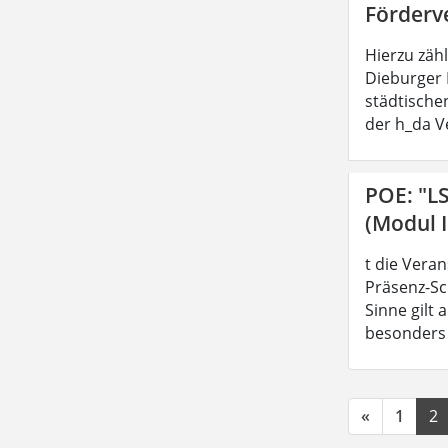
Förderv
Hierzu zäh
Dieburger 
städtische
der h_da V
POE: "L
(Modul I
t die Vera
Präsenz-Sc
Sinne gilt
besonders z
«
1
2