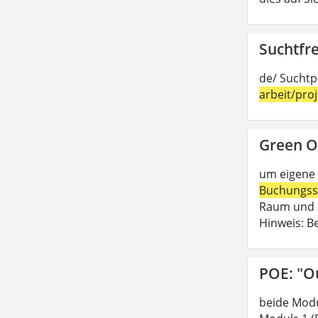
Suchtfre
de/ Suchtp
arbeit/pro
Green O
um eigene 
Buchungss
Raum und z
Hinweis: B
POE: "O
beide Modu