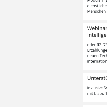
Moduls 1 (
dienstliche
Menschen b
Webinar:
Intellig
oder R2-D2 
Erzählunge
neuen Tech
internatio
Unterst
inklusive S
mit bis zu