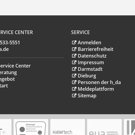
RVICE CENTER
SERVICE
.533-5551
Anmelden
a
.
de
Barrierefreiheit
Datenschutz
Impressum
ervice Center
Darmstadt
eratung
Dieburg
ngebot
Personen der h_da
tart
Meldeplattform
Sitemap