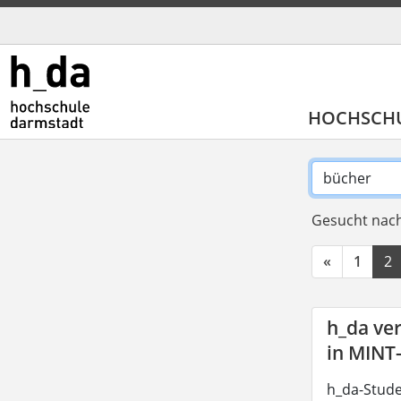
HOCHSCH
Gesucht nach
«
1
2
h_da ve
in MINT
h_da-Stude