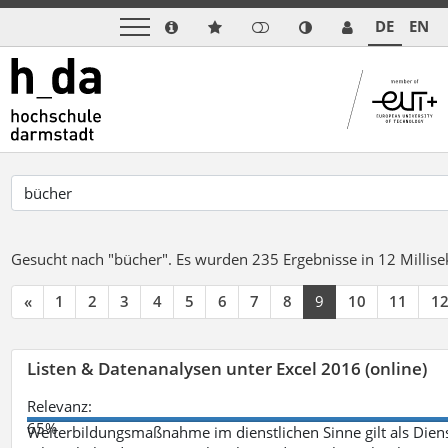
DE
EN
Gesucht nach "bücher".
Es wurden 235 Ergebnisse in 12 Milli
«
1
2
3
4
5
6
7
8
9
10
11
1
Listen & Datenanalysen unter Excel 2016 (online)
Relevanz:
65%
Weiterbildungsmaßnahme im dienstlichen Sinne gilt als Dien