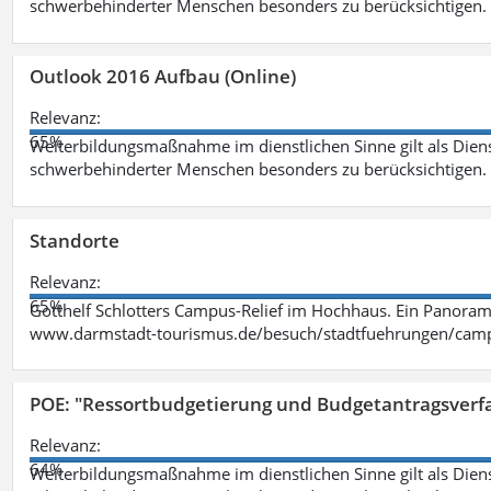
schwerbehinderter Menschen besonders zu berücksichtigen. Fa
Outlook 2016 Aufbau (Online)
Relevanz:
65%
Weiterbildungsmaßnahme im dienstlichen Sinne gilt als Dien
schwerbehinderter Menschen besonders zu berücksichtigen. Fa
Standorte
Relevanz:
65%
Gotthelf Schlotters Campus-Relief im Hochhaus. Ein Panorama
www.darmstadt-tourismus.de/besuch/stadtfuehrungen/cam
POE: "Ressortbudgetierung und Budgetantragsverf
Relevanz:
64%
Weiterbildungsmaßnahme im dienstlichen Sinne gilt als Dien