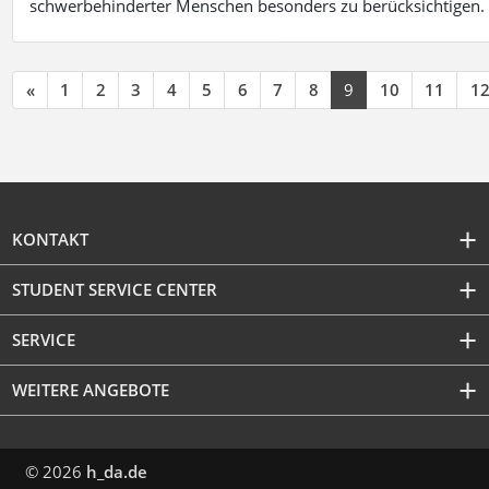
schwerbehinderter Menschen besonders zu berücksichtigen. Fa
«
1
2
3
4
5
6
7
8
9
10
11
1
KONTAKT
STUDENT SERVICE CENTER
SERVICE
WEITERE ANGEBOTE
© 2026
h_da.de