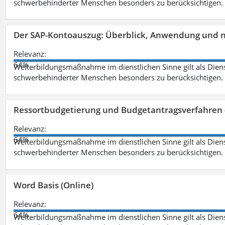
schwerbehinderter Menschen besonders zu berücksichtigen. Fa
Der SAP-Kontoauszug: Überblick, Anwendung und nü
Relevanz:
64%
Weiterbildungsmaßnahme im dienstlichen Sinne gilt als Dien
schwerbehinderter Menschen besonders zu berücksichtigen. Fa
Ressortbudgetierung und Budgetantragsverfahren 
Relevanz:
64%
Weiterbildungsmaßnahme im dienstlichen Sinne gilt als Dien
schwerbehinderter Menschen besonders zu berücksichtigen. Fa
Word Basis (Online)
Relevanz:
64%
Weiterbildungsmaßnahme im dienstlichen Sinne gilt als Dien