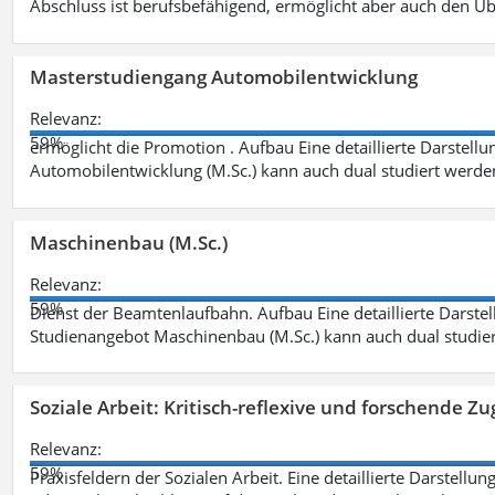
Abschluss ist berufsbefähigend, ermöglicht aber auch den Ü
Masterstudiengang Automobilentwicklung
Relevanz:
59%
ermöglicht die Promotion . Aufbau Eine detaillierte Darstellu
Automobilentwicklung (M.Sc.) kann auch dual studiert werde
Maschinenbau (M.Sc.)
Relevanz:
59%
Dienst der Beamtenlaufbahn. Aufbau Eine detaillierte Darstel
Studienangebot Maschinenbau (M.Sc.) kann auch dual studie
Soziale Arbeit: Kritisch-reflexive und forschende Zu
Relevanz:
59%
Praxisfeldern der Sozialen Arbeit. Eine detaillierte Darstellu