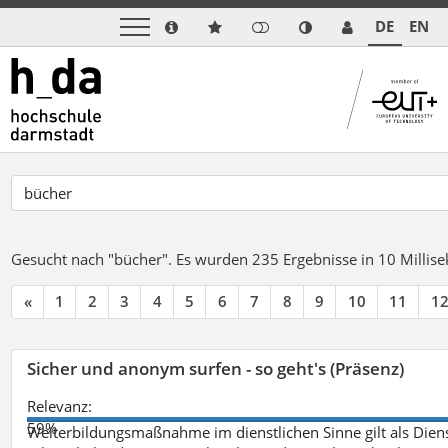
DE
EN
Gesucht nach "bücher".
Es wurden 235 Ergebnisse in 10 Milli
«
1
2
3
4
5
6
7
8
9
10
11
1
Sicher und anonym surfen - so geht's (Präsenz)
Relevanz:
59%
Weiterbildungsmaßnahme im dienstlichen Sinne gilt als Dien