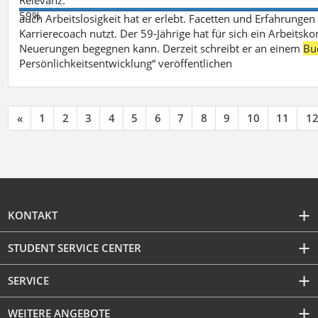
59%
auch Arbeitslosigkeit hat er erlebt. Facetten und Erfahrungen
Karrierecoach nutzt. Der 59-Jährige hat für sich ein Arbeitsk
Neuerungen begegnen kann. Derzeit schreibt er an einem
Bu
Persönlichkeitsentwicklung“ veröffentlichen
«
1
2
3
4
5
6
7
8
9
10
11
1
KONTAKT
STUDENT SERVICE CENTER
SERVICE
WEITERE ANGEBOTE