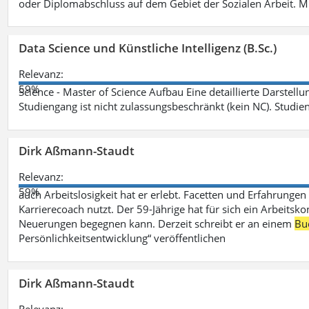
oder Diplomabschluss auf dem Gebiet der Sozialen Arbeit. M
Data Science und Künstliche Intelligenz (B.Sc.)
Relevanz:
59%
Science - Master of Science Aufbau Eine detaillierte Darstell
Studiengang ist nicht zulassungsbeschränkt (kein NC). Studie
Dirk Aßmann-Staudt
Relevanz:
59%
auch Arbeitslosigkeit hat er erlebt. Facetten und Erfahrungen
Karrierecoach nutzt. Der 59-Jährige hat für sich ein Arbeitsk
Neuerungen begegnen kann. Derzeit schreibt er an einem
Bu
Persönlichkeitsentwicklung“ veröffentlichen
Dirk Aßmann-Staudt
Relevanz: