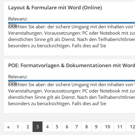
Layout & Formulare mit Word (Online)
Relevanz:
79%
beachten Sie aber: der sichere Umgang mit den Inhalten von
Veranstaltungen. Voraussetzungen: PC oder Notebook mit zu
dienstlichen Sinne gilt als Dienst. Nach den Teilhaberichtlin
besonders zu berücksichtigen. Falls dies auf Sie
POE: Formatvorlagen & Dokumentationen mit Wor
Relevanz:
79%
beachten Sie aber: der sichere Umgang mit den Inhalten von
Veranstaltungen. Voraussetzungen: PC oder Notebook mit zu
dienstlichen Sinne gilt als Dienst. Nach den Teilhaberichtlin
besonders zu berücksichtigen. Falls dies auf Sie
«
1
2
3
4
5
6
7
8
9
10
11
1