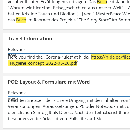
veröffentlichten Erzählungen vortragen. Das
Buch
entstand i
"Warum wir hier sind. Reisegeschichten aus unserer Welt" – A
hatten Kristine Tauch und Bledion [...] von " MasterPeace Wi
das
Buch
im Rahmen des Projekts "The Story Store" im Somm
Travel Information
Relevanz:
79%
Here you find the „Corona-rules“ at h_da:
https://h-da.de/fi
_Hygiene_concept_2022-05-26.pdf
POE: Layout & Formulare mit Word
Relevanz:
79%
beachten Sie aber: der sichere Umgang mit den Inhalten von
Veranstaltungen. Voraussetzungen: PC oder Notebook mit zu
dienstlichen Sinne gilt als Dienst. Nach den Teilhaberichtlin
besonders zu berücksichtigen. Falls dies auf Sie