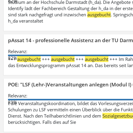
82%
Studium an der Hochschule Darmstadt (h_da). Die Angebote 
Identify lädt der Fachbereich Gestaltung der h_da in der ers
sind stark nachgefragt und inzwischen
ausgebucht
. Springsc
h_da veranstaltet
pAssat 14 - professionelle Assistenz an der TU Dar
Relevanz:
82%
+++
ausgebucht
+++
ausgebucht
+++
ausgebucht
+++ Im Rahm
das Entwicklungsprogramm pAssat 14 an. Das bereits seit l
POE: "LSF (Lehr-)Veranstaltungen anlegen (Modul I)
Relevanz:
81%
t die Veranstaltungskoordination, bildet das Vorlesungsverze
Schulungen zu LSF vermitteln einen Überblick über die Funkt
Dienst. Nach den Teilhaberichtlinien und dem
Sozialgesetzbu
berücksichtigen. Falls dies auf Sie