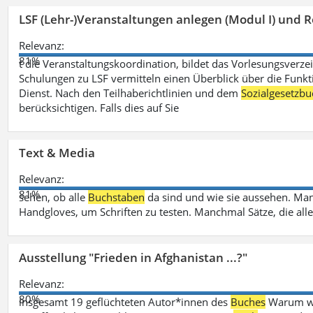
LSF (Lehr-)Veranstaltungen anlegen (Modul I) und R
Relevanz:
81%
t die Veranstaltungskoordination, bildet das Vorlesungsverze
Schulungen zu LSF vermitteln einen Überblick über die Funkt
Dienst. Nach den Teilhaberichtlinien und dem
Sozialgesetzbu
berücksichtigen. Falls dies auf Sie
Text & Media
Relevanz:
81%
sehen, ob alle
Buchstaben
da sind und wie sie aussehen. M
Handgloves, um Schriften zu testen. Manchmal Sätze, die all
Ausstellung "Frieden in Afghanistan ...?"
Relevanz:
80%
insgesamt 19 geflüchteten Autor*innen des
Buches
Warum wir