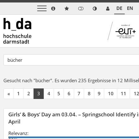
DE
EN
Gesucht nach "bücher".
Es wurden 235 Ergebnisse in 12 Milli
«
1
2
3
4
5
6
7
8
9
10
11
1
Girls‘ & Boys‘ Day am 03.04. – Springschool Identify
April
Relevanz: