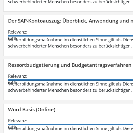
schwerbehinderter Menschen besonders zu berücksichtigen. Fa
Der SAP-Kontoauszug: Überblick, Anwendung und nü
Relevanz:
64%
Weiterbildungsmaßnahme im dienstlichen Sinne gilt als Dien
schwerbehinderter Menschen besonders zu berücksichtigen. Fa
Ressortbudgetierung und Budgetantragsverfahren 
Relevanz:
64%
Weiterbildungsmaßnahme im dienstlichen Sinne gilt als Dien
schwerbehinderter Menschen besonders zu berücksichtigen. Fa
Word Basis (Online)
Relevanz:
64%
Weiterbildungsmaßnahme im dienstlichen Sinne gilt als Dien