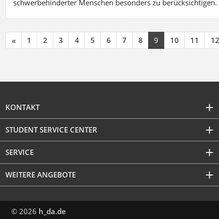
schwerbehinderter Menschen besonders zu berücksichtigen. Fa
«
1
2
3
4
5
6
7
8
9
10
11
1
KONTAKT
STUDENT SERVICE CENTER
SERVICE
WEITERE ANGEBOTE
© 2026
h_da.de