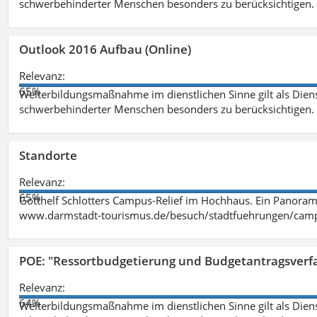
schwerbehinderter Menschen besonders zu berücksichtigen. Fa
Outlook 2016 Aufbau (Online)
Relevanz:
65%
Weiterbildungsmaßnahme im dienstlichen Sinne gilt als Dien
schwerbehinderter Menschen besonders zu berücksichtigen. Fa
Standorte
Relevanz:
65%
Gotthelf Schlotters Campus-Relief im Hochhaus. Ein Panorama
www.darmstadt-tourismus.de/besuch/stadtfuehrungen/cam
POE: "Ressortbudgetierung und Budgetantragsverf
Relevanz:
64%
Weiterbildungsmaßnahme im dienstlichen Sinne gilt als Dien