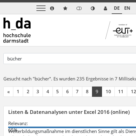
DE
EN
Gesucht nach "bücher".
Es wurden 235 Ergebnisse in 7 Millise
«
1
2
3
4
5
6
7
8
9
10
11
1
Listen & Datenanalysen unter Excel 2016 (online)
Relevanz:
65%
Weiterbildungsmaßnahme im dienstlichen Sinne gilt als Dien