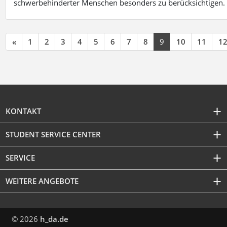
schwerbehinderter Menschen besonders zu berücksichtigen. Fa
«
1
2
3
4
5
6
7
8
9
10
11
1
KONTAKT
STUDENT SERVICE CENTER
SERVICE
WEITERE ANGEBOTE
© 2026
h_da.de