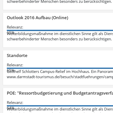
schwerbehinderter Menschen besonders zu berücksichtigen. Fa
Outlook 2016 Aufbau (Online)
Relevanz:
65%
Weiterbildungsmaßnahme im dienstlichen Sinne gilt als Dien
schwerbehinderter Menschen besonders zu berücksichtigen. Fa
Standorte
Relevanz:
65%
Gotthelf Schlotters Campus-Relief im Hochhaus. Ein Panorama
www.darmstadt-tourismus.de/besuch/stadtfuehrungen/cam
POE: "Ressortbudgetierung und Budgetantragsverf
Relevanz:
64%
Weiterbildungsmaßnahme im dienstlichen Sinne gilt als Dien