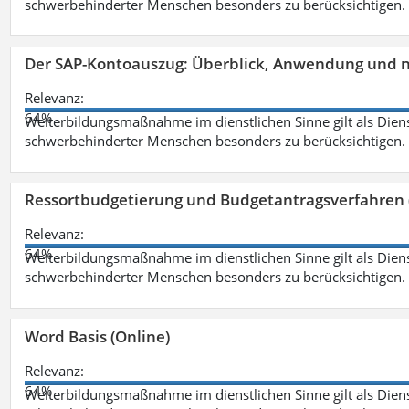
schwerbehinderter Menschen besonders zu berücksichtigen. Fa
Der SAP-Kontoauszug: Überblick, Anwendung und nü
Relevanz:
64%
Weiterbildungsmaßnahme im dienstlichen Sinne gilt als Dien
schwerbehinderter Menschen besonders zu berücksichtigen. Fa
Ressortbudgetierung und Budgetantragsverfahren 
Relevanz:
64%
Weiterbildungsmaßnahme im dienstlichen Sinne gilt als Dien
schwerbehinderter Menschen besonders zu berücksichtigen. Fa
Word Basis (Online)
Relevanz:
64%
Weiterbildungsmaßnahme im dienstlichen Sinne gilt als Dien