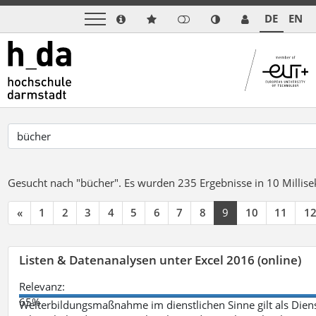
DE
EN
Gesucht nach "bücher".
Es wurden 235 Ergebnisse in 10 Milli
«
1
2
3
4
5
6
7
8
9
10
11
1
Listen & Datenanalysen unter Excel 2016 (online)
Relevanz:
65%
Weiterbildungsmaßnahme im dienstlichen Sinne gilt als Dien