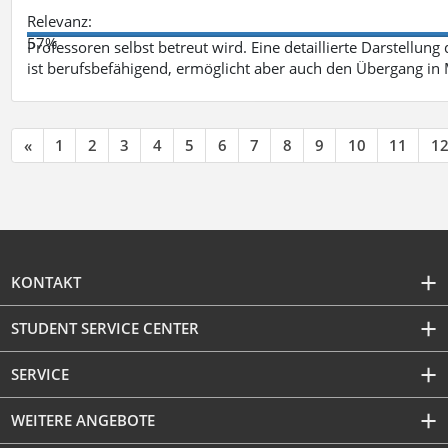
Relevanz:
57%
Professoren selbst betreut wird. Eine detaillierte Darstellung
ist berufsbefähigend, ermöglicht aber auch den Übergang in
«
1
2
3
4
5
6
7
8
9
10
11
1
KONTAKT
STUDENT SERVICE CENTER
SERVICE
WEITERE ANGEBOTE