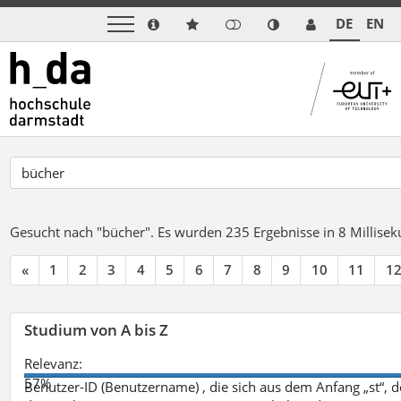
DE
EN
Gesucht nach "bücher".
Es wurden 235 Ergebnisse in 8 Millise
«
1
2
3
4
5
6
7
8
9
10
11
1
Studium von A bis Z
Relevanz:
57%
Benutzer-ID (Benutzername) , die sich aus dem Anfang „st“, 