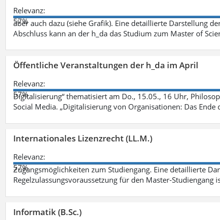
Relevanz:
57%
aber auch dazu (siehe Grafik). Eine detaillierte Darstellung d
Abschluss kann an der h_da das Studium zum Master of Scien
Öffentliche Veranstaltungen der h_da im April
Relevanz:
57%
Digitalisierung“ thematisiert am Do., 15.05., 16 Uhr, Philoso
Social Media. „Digitalisierung von Organisationen: Das Ende
Internationales Lizenzrecht (LL.M.)
Relevanz:
57%
Zugangsmöglichkeiten zum Studiengang. Eine detaillierte Dar
Regelzulassungsvoraussetzung für den Master-Studiengang ist
Informatik (B.Sc.)