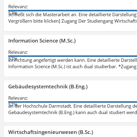
Relevanz:
57%
schließt sich die Masterarbeit an. Eine detaillierte Darstellun
Vergrößern bitte klicken] Zugang Der Studiengang Wirtschaft
Information Science (M.Sc.)
Relevanz:
57%
Einrichtung angefertigt werden kann. Eine detaillierte Darste
Information Science (M.Sc.) ist auch dual studierbar. *Zuga
Gebäudesystemtechnik (B.Eng.)
Relevanz:
57%
an der Hochschule Darmstadt. Eine detaillierte Darstellung d
Gebäudesystemtechnik (B.Eng.) kann auch dual studiert wer
Wirtschaftsingenieurwesen (B.Sc.)